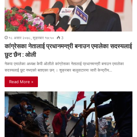
१८ असार २०७८, शुक्रबार १७:५०
3
कांग्रेसका नेतालाई प्रधानमन्त्री बनाउन एमालेका सदस्यलाई
छुट छैन : ओली
नेकपा एमालेका अध्यक्ष केपी ओलीले कांग्रेसका नेतालाई प्रधानमन्त्री बनाउन एमालेका
सदस्यलाई छुट नभएको बताएका छन् । शुक्रबार बालुवाटारमा जारी केन्द्रीय…
Read More »