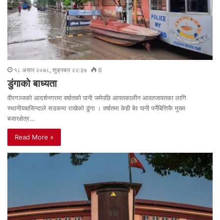
१८ असार २०७८, शुक्रबार २२:३७
6
डुंगाको बाध्यता
वीरगञ्जको आदर्शनगरमा वर्षातको पानी जमेपछि आपतकालीन आवतजावतका लागि
स्थानीयबासिन्दाले सडकमा राखेको डुंगा । वर्षातमा केही बेर पानी पर्नेबित्तिकै मुख्य
बजारक्षेत्र…
Read More »