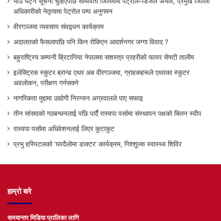
भाउ घट्ने सूचना चुहिएपछि सीमावर्ती जिल्लामा पेट्रोल–डिजेल अभाव, प्रमुख जिल्ला
अधिकारीको नेतृत्वमा पेट्रोल पम्प अनुगमन
वीरगञ्जमा व्यवसाय संवद्र्धन कार्यक्रम
अदालतको फैसलापछि पनि किन रोकिएन आदर्शनगर जग्गा विवाद ?
बहुराष्ट्रिय कम्पनी ब्रिटानिया नेपालमा सशस्त्र प्रहरीको फायर सेफ्टी तालीम
इलेक्ट्रिक स्कुटर ब्रान्ड एथर अब वीरगञ्जमा, ग्राहकहरूले एथरका स्कुटर
अवलोकन, परीक्षण गर्नसक्ने
नागरिकता मुद्दामा उद्योगी निरन्जन अग्रवालले पाए सफाइ
तीन सांसदको गठबन्धनलाई पछि पार्दै रास्वपा पर्सामा संस्थापन पक्षको क्लिन स्वीप
रास्वपा पर्सामा अधिवेशनलाई लिएर कुटाकुट
प्रभु हस्पिटलको ‘घरदैलोमा डाक्टर’ कार्यक्रम, निश्शुल्क स्वास्थ्य शिविर
हाम्रो बारे
समयान्तर मिडिया प्रालिका लागि