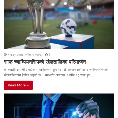
५ भाद्र २०७८, शनिबार १७:५२
1
साफ च्याम्पियनसिपको खेलतालिका परिमार्जन
काठमाडौं-आगामी अक्टोबरमा माल्दिभ्समा हुने १३ औं संस्करणको साफ च्याम्पियनसिपको
खेलतालिकामा हेरफेर भएको छ । यसअघि अक्टोबर १ देखि १३ सम्म हुने…
Read More »