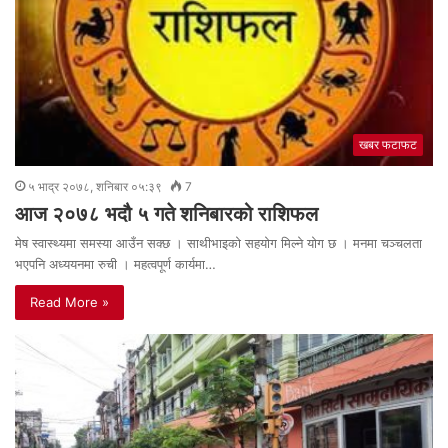
खबर फटाफट
५ भाद्र २०७८, शनिबार ०५:३९
7
आज २०७८ भदौ ५ गते शनिबारको राशिफल
मेष स्वास्थ्यमा समस्या आउँन सक्छ । साथीभाइको सहयोग मिल्ने योग छ । मनमा चञ्चलता
भएपनि अध्ययनमा रुची । महत्वपूर्ण कार्यमा…
Read More »