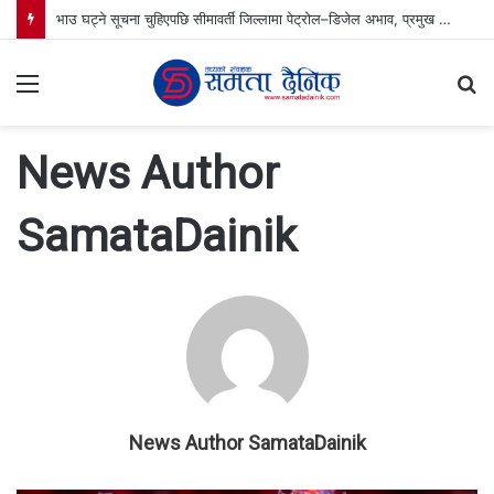
भाउ घट्ने सूचना चुहिएपछि सीमावर्ती जिल्लामा पेट्रोल–डिजेल अभाव, प्रमुख जिल्ला अधिकारीको नेतृत्वमा पेट्रोल पम्प अनुगमन
Menu
S
fo
News Author
SamataDainik
News Author SamataDainik