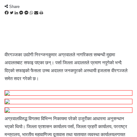
Share
F
T
L
M
M
W
S
P
a
w
i
e
e
h
h
r
c
i
n
s
s
a
a
i
e
t
k
s
s
t
r
n
b
t
e
e
e
s
e
t
o
e
d
n
n
A
v
o
r
I
g
g
p
i
वीरगञ्जका उद्योगी निरन्जनकुमार अग्रवालले नागरिकता सम्बन्धी मुद्दामा
k
n
e
e
p
a
अदालतबाट सफाइ पाएका छन्। पर्सा जिल्ला अदालतले प्रमाण नपुगेको भन्दै
r
r
E
दिएको सफाइको फैसला उच्च अदालत जनकपुरको अस्थायी इजलास वीरगञ्जले
m
a
समेत सदर गरेको छ।
i
l
अग्रवालविरुद्ध विगतमा विभिन्न निकायमा परेको उजुरीका आधारमा अनुसन्धान
भएको थियो। जिल्ला प्रशासन कार्यालय पर्सा, जिल्ला प्रहरी कार्यालय, परराष्ट्र
मन्त्रालय, भारतीय महावाणिज्य दूतावास तथा यातायात व्यवस्था कार्यालयलगायत