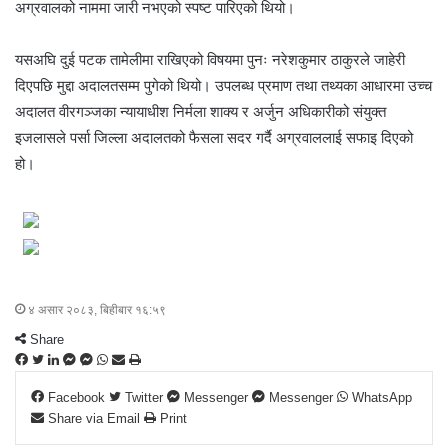
अग्रवालको नाममा जारी नभएको स्पष्ट पारिएको थियो।
यसअघि दुई पटक तामेलीमा राखिएको विषयमा पुनः नरेशकुमार ठाकुरले जाहेरी
दिएपछि मुद्दा अदालतसम्म पुगेको थियो। उपलब्ध प्रमाण तथा तथ्यका आधारमा उच्च
अदालत वीरगञ्जका न्यायाधीश निर्मला शाक्य र अर्जुन अधिकारीको संयुक्त
इजलासले पर्सा जिल्ला अदालतको फैसला सदर गर्दै अग्रवाललाई सफाइ दिएको
हो।
४ असार २०८३, बिहीबार १६:५९
Share
F
T
L
M
M
W
S
P
a
w
i
e
e
h
h
r
Facebook
Twitter
Messenger
Messenger
WhatsApp
c
i
n
s
s
a
a
i
Share via Email
Print
e
t
k
s
s
t
r
n
b
t
e
e
e
s
e
t