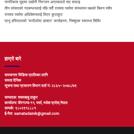
नागरिकता मुद्दामा उद्योगी निरन्जन अग्रवालले पाए सफाइ
तीन सांसदको गठबन्धनलाई पछि पार्दै रास्वपा पर्सामा संस्थापन पक्षको क्लिन स्वीप
रास्वपा पर्सामा अधिवेशनलाई लिएर कुटाकुट
प्रभु हस्पिटलको ‘घरदैलोमा डाक्टर’ कार्यक्रम, निश्शुल्क स्वास्थ्य शिविर
हाम्रो बारे
समयान्तर मिडिया प्रालिका लागि
समता दैनिक
सूचना तथा प्रसारण विभाग दर्ता नं.-२८६५–२०७८/७९
सम्पादक: श्यामबाबु ठाकुर
कार्यालय: वीरगञ्ज-११, पर्सा, मधेश प्रदेश,नेपाल
सम्पर्क: ९८०२९१८८८१
ई-मेल: samatadainik@gmail.com