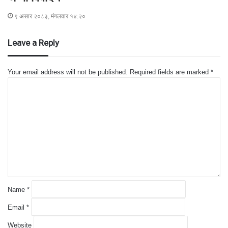
९ असार २०८३, मंगलवार १४:२०
Leave a Reply
Your email address will not be published.
Required fields are marked
*
C
o
m
m
e
n
t
*
Name
*
Email
*
Website