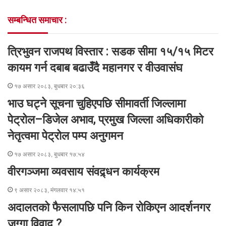
o
e
d
n
n
A
v
सम्बन्धित समाचार :
o
r
I
g
g
p
i
k
n
e
e
p
a
r
r
E
त्रिभुवन राजपथ विस्तार : सडक सीमा १५/१५ मिटर
m
a
कायम गर्न दबाब बढाउँदै महानगर र वीउवासंघ
i
l
१७ असार २०८३, बुधबार २०:३६
भाउ घट्ने सूचना चुहिएपछि सीमावर्ती जिल्लामा
पेट्रोल–डिजेल अभाव, प्रमुख जिल्ला अधिकारीको
नेतृत्वमा पेट्रोल पम्प अनुगमन
१७ असार २०८३, बुधबार १७:५४
वीरगञ्जमा व्यवसाय संवद्र्धन कार्यक्रम
९ असार २०८३, मंगलवार १४:५१
अदालतको फैसलापछि पनि किन रोकिएन आदर्शनगर
जग्गा विवाद ?