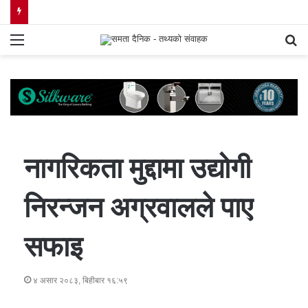
Menu
S
fo
नागरिकता मुद्दामा उद्योगी
निरन्जन अग्रवालले पाए
सफाइ
४ असार २०८३, बिहीबार १६:५९