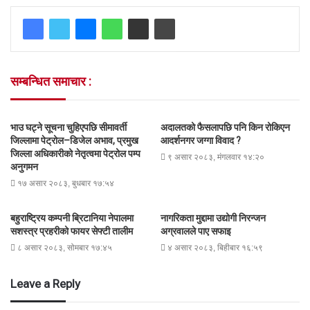
सम्बन्धित समाचार :
भाउ घट्ने सूचना चुहिएपछि सीमावर्ती
अदालतको फैसलापछि पनि किन रोकिएन
जिल्लामा पेट्रोल–डिजेल अभाव, प्रमुख
आदर्शनगर जग्गा विवाद ?
जिल्ला अधिकारीको नेतृत्वमा पेट्रोल पम्प
९ असार २०८३, मंगलवार १४:२०
अनुगमन
१७ असार २०८३, बुधबार १७:५४
बहुराष्ट्रिय कम्पनी ब्रिटानिया नेपालमा
नागरिकता मुद्दामा उद्योगी निरन्जन
सशस्त्र प्रहरीको फायर सेफ्टी तालीम
अग्रवालले पाए सफाइ
८ असार २०८३, सोमबार १७:४५
४ असार २०८३, बिहीबार १६:५९
Leave a Reply