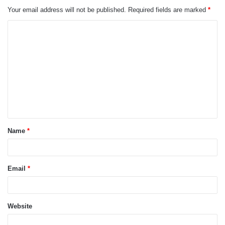
Your email address will not be published.
Required fields are marked
*
C
o
m
m
e
n
t
Name
*
*
Email
*
Website