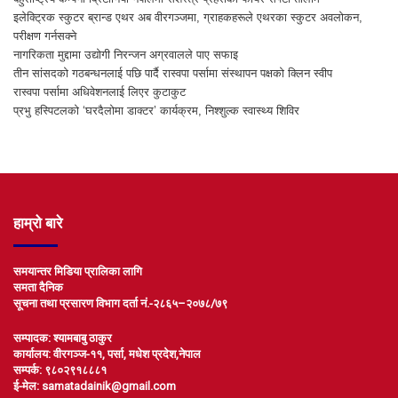
इलेक्ट्रिक स्कुटर ब्रान्ड एथर अब वीरगञ्जमा, ग्राहकहरूले एथरका स्कुटर अवलोकन,
परीक्षण गर्नसक्ने
नागरिकता मुद्दामा उद्योगी निरन्जन अग्रवालले पाए सफाइ
तीन सांसदको गठबन्धनलाई पछि पार्दै रास्वपा पर्सामा संस्थापन पक्षको क्लिन स्वीप
रास्वपा पर्सामा अधिवेशनलाई लिएर कुटाकुट
प्रभु हस्पिटलको ‘घरदैलोमा डाक्टर’ कार्यक्रम, निश्शुल्क स्वास्थ्य शिविर
हाम्रो बारे
समयान्तर मिडिया प्रालिका लागि
समता दैनिक
सूचना तथा प्रसारण विभाग दर्ता नं.-२८६५–२०७८/७९
सम्पादक: श्यामबाबु ठाकुर
कार्यालय: वीरगञ्ज-११, पर्सा, मधेश प्रदेश,नेपाल
सम्पर्क: ९८०२९१८८८१
ई-मेल: samatadainik@gmail.com