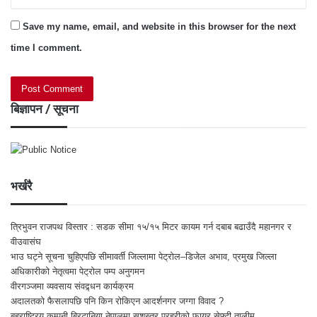
Save my name, email, and website in this browser for the next
time I comment.
बिज्ञापन / सूचना
भर्खरै
त्रिभुवन राजपथ विस्तार : सडक सीमा १५/१५ मिटर कायम गर्न दबाब बढाउँदै महानगर र
वीउवासंघ
भाउ घट्ने सूचना चुहिएपछि सीमावर्ती जिल्लामा पेट्रोल–डिजेल अभाव, प्रमुख जिल्ला
अधिकारीको नेतृत्वमा पेट्रोल पम्प अनुगमन
वीरगञ्जमा व्यवसाय संवद्र्धन कार्यक्रम
अदालतको फैसलापछि पनि किन रोकिएन आदर्शनगर जग्गा विवाद ?
बहुराष्ट्रिय कम्पनी ब्रिटानिया नेपालमा सशस्त्र प्रहरीको फायर सेफ्टी तालीम