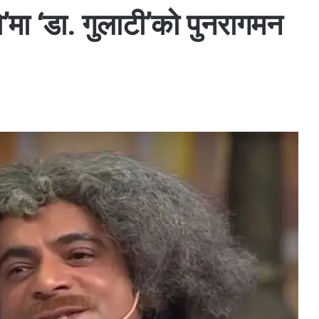
’मा ‘डा. गुलाटी’को पुनरागमन