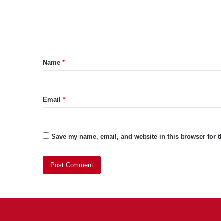
m
e
n
t
Name
*
*
Email
*
Save my name, email, and website in this browser for 