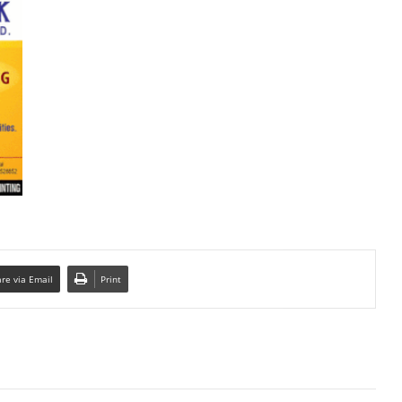
re via Email
Print