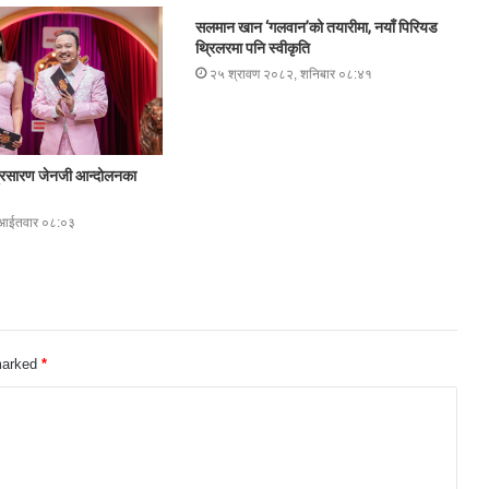
सलमान खान ‘गलवान’को तयारीमा, नयाँ पिरियड
थ्रिलरमा पनि स्वीकृति
२५ श्रावण २०८२, शनिबार ०८:४१
प्रसारण जेनजी आन्दोलनका
 आईतवार ०८:०३
 marked
*