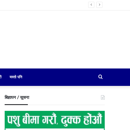
Search
री
यस्तो पनि
for
बिज्ञापन / सूचना