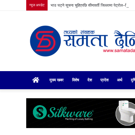
न्यूज अपडेट
भाउ घट्ने सूचना चुहिएपछि सीमावर्ती जिल्लामा पेट्रोल–डिजेल
गृहपृष्ठ
मुख्य खबर
विशेष
देश
प्रदेश
अर्थ
दृष