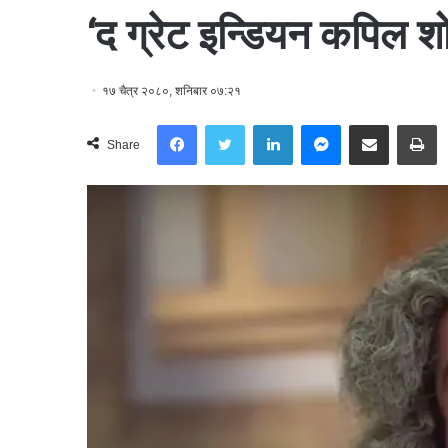
‘द ग्रेट इन्डियन कपिल शो
१७ चैत्र २०८०, शनिबार ०७:२१
Facebook
Twitter
LinkedIn
Messenger
Share via Email
Print
Share