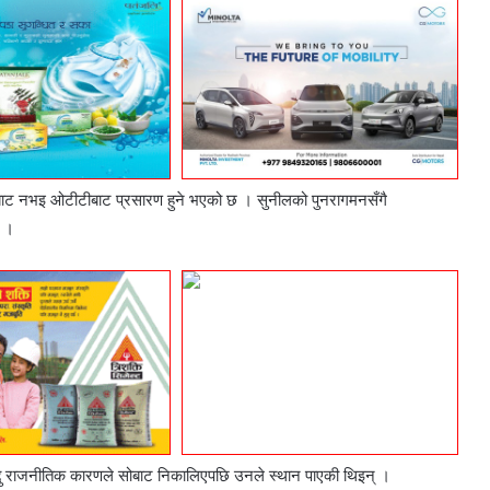
नबाट नभइ
ओटीटीबाट
प्रसारण
हुने भएको छ । सुनीलको पुनरागमनसँगै
छ ।
ु
राजनीतिक कारणले सोबाट निकालिएपछि उनले स्थान पाएकी थिइन् ।