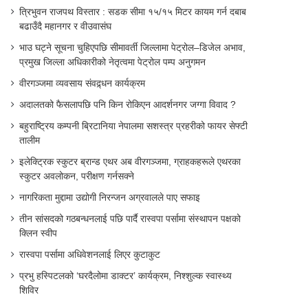
त्रिभुवन राजपथ विस्तार : सडक सीमा १५/१५ मिटर कायम गर्न दबाब
बढाउँदै महानगर र वीउवासंघ
भाउ घट्ने सूचना चुहिएपछि सीमावर्ती जिल्लामा पेट्रोल–डिजेल अभाव,
प्रमुख जिल्ला अधिकारीको नेतृत्वमा पेट्रोल पम्प अनुगमन
वीरगञ्जमा व्यवसाय संवद्र्धन कार्यक्रम
अदालतको फैसलापछि पनि किन रोकिएन आदर्शनगर जग्गा विवाद ?
बहुराष्ट्रिय कम्पनी ब्रिटानिया नेपालमा सशस्त्र प्रहरीको फायर सेफ्टी
तालीम
इलेक्ट्रिक स्कुटर ब्रान्ड एथर अब वीरगञ्जमा, ग्राहकहरूले एथरका
स्कुटर अवलोकन, परीक्षण गर्नसक्ने
नागरिकता मुद्दामा उद्योगी निरन्जन अग्रवालले पाए सफाइ
तीन सांसदको गठबन्धनलाई पछि पार्दै रास्वपा पर्सामा संस्थापन पक्षको
क्लिन स्वीप
रास्वपा पर्सामा अधिवेशनलाई लिएर कुटाकुट
प्रभु हस्पिटलको ‘घरदैलोमा डाक्टर’ कार्यक्रम, निश्शुल्क स्वास्थ्य
शिविर