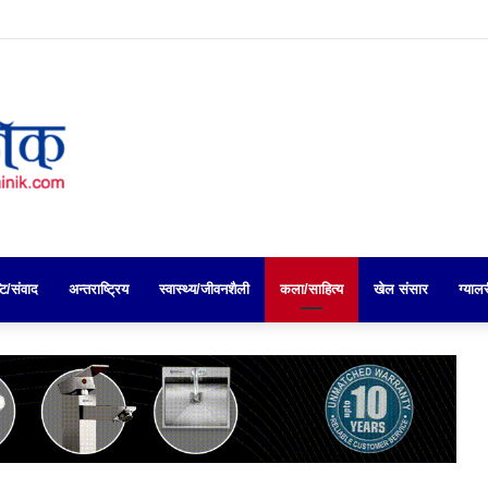
 अभाव, प्रमुख जिल्ला अधिकारीको नेतृत्वमा पेट्रोल पम्प अनुगमन
्टि/संवाद
अन्तराष्ट्रिय
स्वास्थ्य/जीवनशैली
कला/साहित्य
खेल संसार
ग्याल