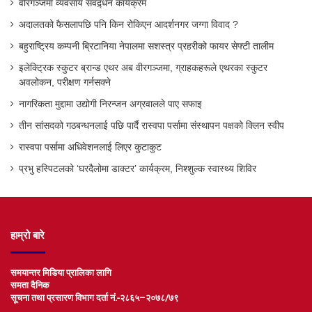
वीरगञ्जमा व्यवसाय संवद्र्धन कार्यक्रम
अदालतको फैसलापछि पनि किन रोकिएन आदर्शनगर जग्गा विवाद ?
बहुराष्ट्रिय कम्पनी ब्रिटानिया नेपालमा सशस्त्र प्रहरीको फायर सेफ्टी तालीम
इलेक्ट्रिक स्कुटर ब्रान्ड एथर अब वीरगञ्जमा, ग्राहकहरूले एथरका स्कुटर
अवलोकन, परीक्षण गर्नसक्ने
नागरिकता मुद्दामा उद्योगी निरन्जन अग्रवालले पाए सफाइ
तीन सांसदको गठबन्धनलाई पछि पार्दै रास्वपा पर्सामा संस्थापन पक्षको क्लिन स्वीप
रास्वपा पर्सामा अधिवेशनलाई लिएर कुटाकुट
प्रभु हस्पिटलको ‘घरदैलोमा डाक्टर’ कार्यक्रम, निश्शुल्क स्वास्थ्य शिविर
हाम्रो बारे
समयान्तर मिडिया प्रालिका लागि
समता दैनिक
सूचना तथा प्रसारण विभाग दर्ता नं.-२८६५–२०७८/७९