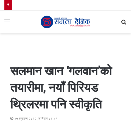
Menu
S
fo
सलमान खान ‘गलवान’को
तयारीमा, नयाँ पिरियड
थ्रिलरमा पनि स्वीकृति
२५ श्रावण २०८२, शनिबार ०८:४१