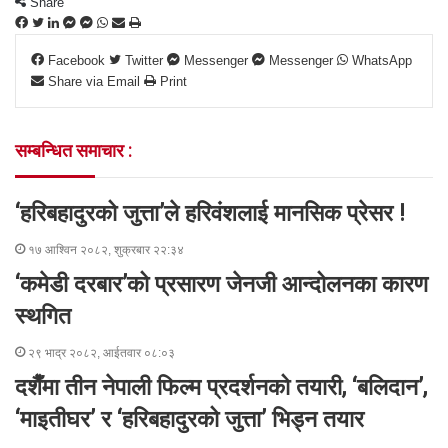
Share
F
T
L
M
M
W
S
P
a
w
i
e
e
h
h
r
Facebook
Twitter
Messenger
Messenger
WhatsApp
c
i
n
s
s
a
a
i
Share via Email
Print
e
t
k
s
s
t
r
n
b
t
e
e
e
s
e
t
o
e
d
n
n
A
v
सम्बन्धित समाचार :
o
r
I
g
g
p
i
k
n
e
e
p
a
r
r
E
‘हरिबहादुरको जुत्ता’ले हरिवंशलाई मानसिक प्रेसर !
m
a
१७ आश्विन २०८२, शुक्रबार २२:३४
i
l
‘कमेडी दरबार’को प्रसारण जेनजी आन्दोलनका कारण
स्थगित
२९ भाद्र २०८२, आईतवार ०८:०३
दशैँमा तीन नेपाली फिल्म प्रदर्शनको तयारी, ‘बलिदान’,
‘माइतीघर’ र ‘हरिबहादुरको जुत्ता’ भिड्न तयार