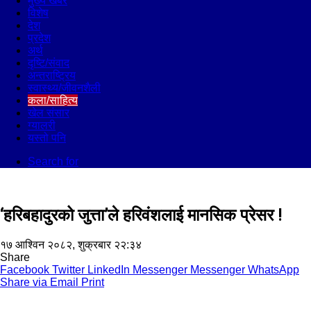
मुख्य खबर
विशेष
देश
प्रदेश
अर्थ
दृष्टि/संवाद
अन्तराष्ट्रिय
स्वास्थ्य/जीवनशैली
कला/साहित्य
खेल संसार
ग्यालरी
यस्तो पनि
Search for
‘हरिबहादुरको जुत्ता’ले हरिवंशलाई मानसिक प्रेसर !
१७ आश्विन २०८२, शुक्रबार २२:३४
Share
Facebook
Twitter
LinkedIn
Messenger
Messenger
WhatsApp
Share via Email
Print