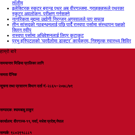
तालीम
इलेक्ट्रिक स्कुटर ब्रान्ड एथर अब वीरगञ्जमा, ग्राहकहरूले एथरका
स्कुटर अवलोकन, परीक्षण गर्नसक्ने
नागरिकता मुद्दामा उद्योगी निरन्जन अग्रवालले पाए सफाइ
तीन सांसदको गठबन्धनलाई पछि पार्दै रास्वपा पर्सामा संस्थापन पक्षको
क्लिन स्वीप
रास्वपा पर्सामा अधिवेशनलाई लिएर कुटाकुट
प्रभु हस्पिटलको ‘घरदैलोमा डाक्टर’ कार्यक्रम, निश्शुल्क स्वास्थ्य शिविर
हाम्रो बारे
समयान्तर मिडिया प्रालिका लागि
समता दैनिक
सूचना तथा प्रसारण विभाग दर्ता नं.-२८६५–२०७८/७९
सम्पादक: श्यामबाबु ठाकुर
कार्यालय: वीरगञ्ज-११, पर्सा, मधेश प्रदेश,नेपाल
सम्पर्क: ९८०२९१८८८१