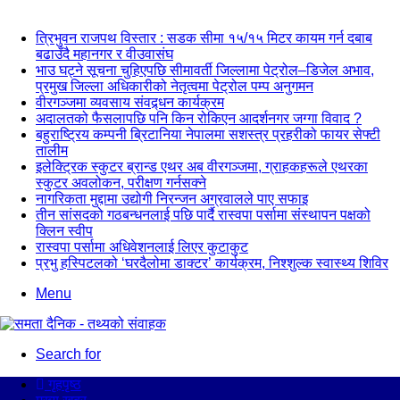
न्यूज अपडेट
त्रिभुवन राजपथ विस्तार : सडक सीमा १५/१५ मिटर कायम गर्न दबाब
बढाउँदै महानगर र वीउवासंघ
भाउ घट्ने सूचना चुहिएपछि सीमावर्ती जिल्लामा पेट्रोल–डिजेल अभाव,
प्रमुख जिल्ला अधिकारीको नेतृत्वमा पेट्रोल पम्प अनुगमन
वीरगञ्जमा व्यवसाय संवद्र्धन कार्यक्रम
अदालतको फैसलापछि पनि किन रोकिएन आदर्शनगर जग्गा विवाद ?
बहुराष्ट्रिय कम्पनी ब्रिटानिया नेपालमा सशस्त्र प्रहरीको फायर सेफ्टी
तालीम
इलेक्ट्रिक स्कुटर ब्रान्ड एथर अब वीरगञ्जमा, ग्राहकहरूले एथरका
स्कुटर अवलोकन, परीक्षण गर्नसक्ने
नागरिकता मुद्दामा उद्योगी निरन्जन अग्रवालले पाए सफाइ
तीन सांसदको गठबन्धनलाई पछि पार्दै रास्वपा पर्सामा संस्थापन पक्षको
क्लिन स्वीप
रास्वपा पर्सामा अधिवेशनलाई लिएर कुटाकुट
प्रभु हस्पिटलको ‘घरदैलोमा डाक्टर’ कार्यक्रम, निश्शुल्क स्वास्थ्य शिविर
Menu
Search for
गृहपृष्ठ