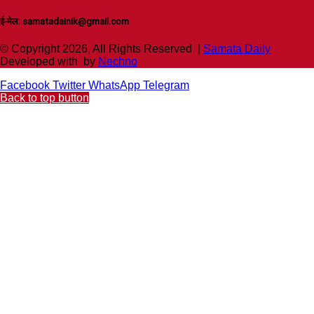
ई-मेल: samatadainik@gmail.com
© Copyright 2026, All Rights Reserved |
Samata Daily
Developed with
by
Nechno
Facebook
Twitter
WhatsApp
Telegram
Back to top button