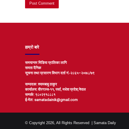
हाम्रो बारे
समयान्तर मिडिया प्रालिका लागि
समता दैनिक
सूचना तथा प्रसारण विभाग दर्ता नं.-२८६५–२०७८/७९
सम्पादक: श्यामबाबु ठाकुर
कार्यालय: वीरगञ्ज-११, पर्सा, मधेश प्रदेश,नेपाल
सम्पर्क: ९८०२९१८८८१
ई-मेल: samatadainik@gmail.com
© Copyright 2026, All Rights Reserved |
Samata Daily