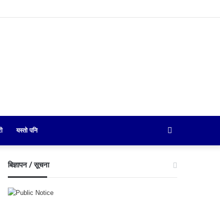
Search
री
यस्तो पनि
for
बिज्ञापन / सूचना