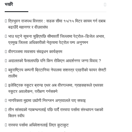
भर्खरै
त्रिभुवन राजपथ विस्तार : सडक सीमा १५/१५ मिटर कायम गर्न दबाब
बढाउँदै महानगर र वीउवासंघ
भाउ घट्ने सूचना चुहिएपछि सीमावर्ती जिल्लामा पेट्रोल–डिजेल अभाव,
प्रमुख जिल्ला अधिकारीको नेतृत्वमा पेट्रोल पम्प अनुगमन
वीरगञ्जमा व्यवसाय संवद्र्धन कार्यक्रम
अदालतको फैसलापछि पनि किन रोकिएन आदर्शनगर जग्गा विवाद ?
बहुराष्ट्रिय कम्पनी ब्रिटानिया नेपालमा सशस्त्र प्रहरीको फायर सेफ्टी
तालीम
इलेक्ट्रिक स्कुटर ब्रान्ड एथर अब वीरगञ्जमा, ग्राहकहरूले एथरका
स्कुटर अवलोकन, परीक्षण गर्नसक्ने
नागरिकता मुद्दामा उद्योगी निरन्जन अग्रवालले पाए सफाइ
तीन सांसदको गठबन्धनलाई पछि पार्दै रास्वपा पर्सामा संस्थापन पक्षको
क्लिन स्वीप
रास्वपा पर्सामा अधिवेशनलाई लिएर कुटाकुट