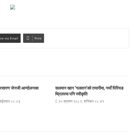
re via Email
Print
प्रसारण जेनजी आन्दोलनका
सलमान खान ‘गलवान’को तयारीमा, नयाँ पिरियड
थ्रिलरमा पनि स्वीकृति
 आईतवार ०८:०३
२५ श्रावण २०८२, शनिबार ०८:४१