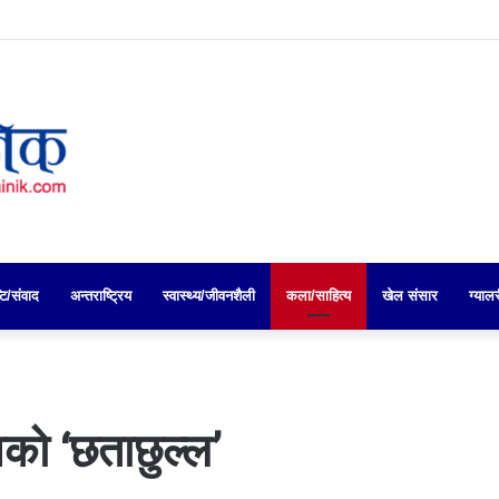
्टि/संवाद
अन्तराष्ट्रिय
स्वास्थ्य/जीवनशैली
कला/साहित्य
खेल संसार
ग्याल
को ‘छताछुल्ल’