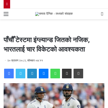
Menu
S
fo
पाँचौँ टेस्टमा इंग्ल्यान्ड जितको नजिक,
भारतलाई चार विकेटको आवश्यकता
२० श्रावण २०८२, सोमबार ०७:११
Facebook
Twitter
LinkedIn
Messenger
WhatsApp
Share via Email
Print