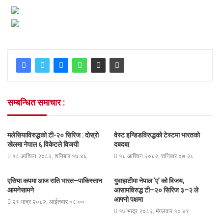
सम्बन्धित समाचार :
मलेसियाविरुद्धको टी-२० सिरिज : दोस्रो
वेस्ट इन्डिडविरुद्धको टेस्टमा भारतको
खेलमा नेपाल ६ विकेटले विजयी
दबदबा
१८ आश्विन २०८२, शनिबार १७:४६
१८ आश्विन २०८२, शनिबार ०७:२८
एसिया कपमा आज राति भारत–पाकिस्तान
गुवाहाटीमा नेपाल ‘ए’ को विजय,
आमनेसामने
आसामविरुद्ध टी–२० सिरिज ३–२ ले
आफ्नो पक्षमा
२९ भाद्र २०८२, आईतवार ०८:००
१७ भाद्र २०८२, मंगलवार १०:४९