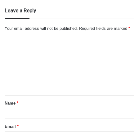
Leave a Reply
Your email address will not be published.
Required fields are marked
*
C
o
m
m
e
n
t
Name
*
*
Email
*