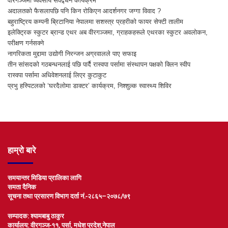
वीरगञ्जमा व्यवसाय संवद्र्धन कार्यक्रम
अदालतको फैसलापछि पनि किन रोकिएन आदर्शनगर जग्गा विवाद ?
बहुराष्ट्रिय कम्पनी ब्रिटानिया नेपालमा सशस्त्र प्रहरीको फायर सेफ्टी तालीम
इलेक्ट्रिक स्कुटर ब्रान्ड एथर अब वीरगञ्जमा, ग्राहकहरूले एथरका स्कुटर अवलोकन,
परीक्षण गर्नसक्ने
नागरिकता मुद्दामा उद्योगी निरन्जन अग्रवालले पाए सफाइ
तीन सांसदको गठबन्धनलाई पछि पार्दै रास्वपा पर्सामा संस्थापन पक्षको क्लिन स्वीप
रास्वपा पर्सामा अधिवेशनलाई लिएर कुटाकुट
प्रभु हस्पिटलको ‘घरदैलोमा डाक्टर’ कार्यक्रम, निश्शुल्क स्वास्थ्य शिविर
हाम्रो बारे
समयान्तर मिडिया प्रालिका लागि
समता दैनिक
सूचना तथा प्रसारण विभाग दर्ता नं.-२८६५–२०७८/७९
सम्पादक: श्यामबाबु ठाकुर
कार्यालय: वीरगञ्ज-११, पर्सा, मधेश प्रदेश,नेपाल