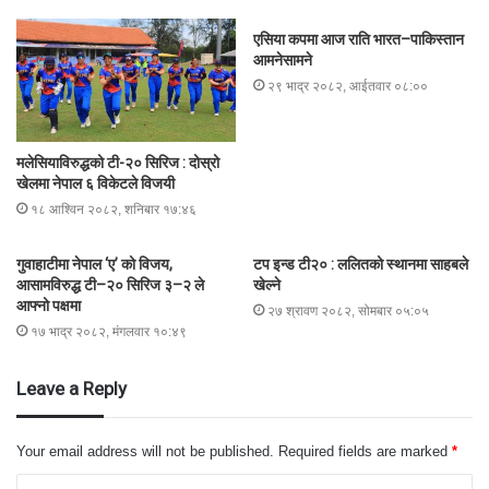
एसिया कपमा आज राति भारत–पाकिस्तान
आमनेसामने
२९ भाद्र २०८२, आईतवार ०८:००
मलेसियाविरुद्धको टी-२० सिरिज : दोस्रो
खेलमा नेपाल ६ विकेटले विजयी
१८ आश्विन २०८२, शनिबार १७:४६
गुवाहाटीमा नेपाल ‘ए’ को विजय,
टप इन्ड टी२० : ललितको स्थानमा साहबले
आसामविरुद्ध टी–२० सिरिज ३–२ ले
खेल्ने
आफ्नो पक्षमा
२७ श्रावण २०८२, सोमबार ०५:०५
१७ भाद्र २०८२, मंगलवार १०:४९
Leave a Reply
Your email address will not be published.
Required fields are marked
*