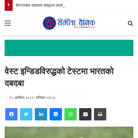
वीरगञ्जमा व्यवसाय संवद्र्धन कार्यक्रम
Menu
S
fo
वेस्ट इन्डिडविरुद्धको टेस्टमा भारतको
दबदबा
१८ आश्विन २०८२, शनिबार ०७:२८
Facebook
Twitter
LinkedIn
Messenger
WhatsApp
Share via Email
Print