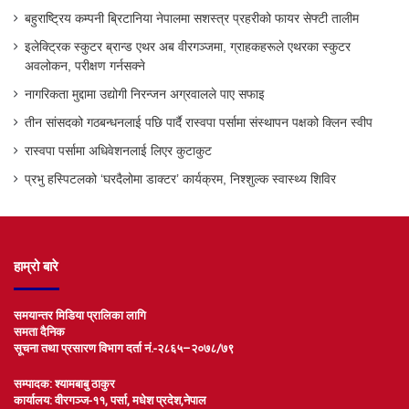
बहुराष्ट्रिय कम्पनी ब्रिटानिया नेपालमा सशस्त्र प्रहरीको फायर सेफ्टी तालीम
इलेक्ट्रिक स्कुटर ब्रान्ड एथर अब वीरगञ्जमा, ग्राहकहरूले एथरका स्कुटर
अवलोकन, परीक्षण गर्नसक्ने
नागरिकता मुद्दामा उद्योगी निरन्जन अग्रवालले पाए सफाइ
तीन सांसदको गठबन्धनलाई पछि पार्दै रास्वपा पर्सामा संस्थापन पक्षको क्लिन स्वीप
रास्वपा पर्सामा अधिवेशनलाई लिएर कुटाकुट
प्रभु हस्पिटलको ‘घरदैलोमा डाक्टर’ कार्यक्रम, निश्शुल्क स्वास्थ्य शिविर
हाम्रो बारे
समयान्तर मिडिया प्रालिका लागि
समता दैनिक
सूचना तथा प्रसारण विभाग दर्ता नं.-२८६५–२०७८/७९
सम्पादक: श्यामबाबु ठाकुर
कार्यालय: वीरगञ्ज-११, पर्सा, मधेश प्रदेश,नेपाल