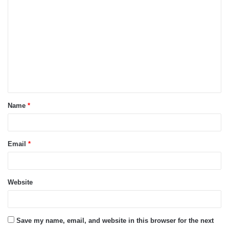
C
o
m
m
e
n
t
Name
*
*
Email
*
Website
Save my name, email, and website in this browser for the next