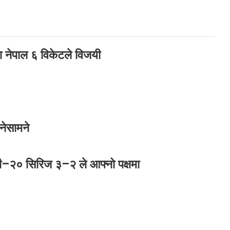
ा नेपाल ६ विकेटले विजयी
ेसामने
 टी–२० सिरिज ३–२ ले आफ्नो पक्षमा