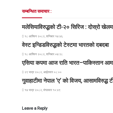
b
t
e
e
e
s
e
t
o
e
d
n
n
A
v
सम्बन्धित समाचार :
o
r
I
g
g
p
i
k
n
e
e
p
a
r
r
E
मलेसियाविरुद्धको टी-२० सिरिज : दोस्रो खेलम
m
a
१८ आश्विन २०८२, शनिबार १७:४६
i
l
वेस्ट इन्डिडविरुद्धको टेस्टमा भारतको दबदबा
१८ आश्विन २०८२, शनिबार ०७:२८
एसिया कपमा आज राति भारत–पाकिस्तान आमन
२९ भाद्र २०८२, आईतवार ०८:००
गुवाहाटीमा नेपाल ‘ए’ को विजय, आसामविरुद्ध
१७ भाद्र २०८२, मंगलवार १०:४९
Leave a Reply