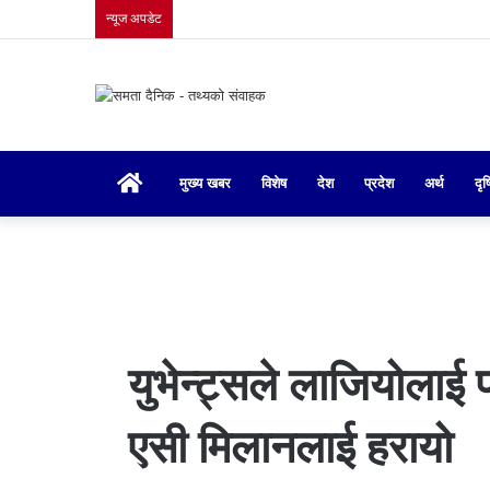
न्यूज अपडेट
गृहपृष्ठ
मुख्य खबर
विशेष
देश
प्रदेश
अर्थ
दृष
युभेन्ट्सले लाजियोलाई प
एसी मिलानलाई हरायो