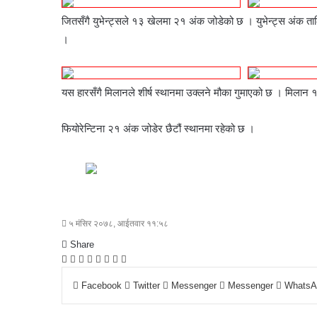
जितसँगै युभेन्ट्सले १३ खेलमा २१ अंक जोडेको छ । युभेन्ट्स अंक ता
।
यस हारसँगै मिलानले शीर्ष स्थानमा उक्लने मौका गुमाएको छ । मिलान
फियोरेन्टिना २१ अंक जोडेर छैटौं स्थानमा रहेको छ ।
५ मंसिर २०७८, आईतवार ११:५८
Share
F
T
L
M
M
W
S
P
a
w
i
e
e
h
h
r
Facebook
Twitter
Messenger
Messenger
WhatsA
c
i
n
s
s
a
a
i
e
t
k
s
s
t
r
n