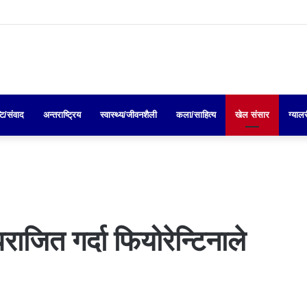
्टि/संवाद
अन्तराष्ट्रिय
स्वास्थ्य/जीवनशैली
कला/साहित्य
खेल संसार
ग्याल
राजित गर्दा फियोरेन्टिनाले