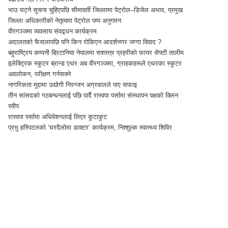
भाउ घट्ने सूचना चुहिएपछि सीमावर्ती जिल्लामा पेट्रोल–डिजेल अभाव, प्रमुख
जिल्ला अधिकारीको नेतृत्वमा पेट्रोल पम्प अनुगमन
वीरगञ्जमा व्यवसाय संवद्र्धन कार्यक्रम
अदालतको फैसलापछि पनि किन रोकिएन आदर्शनगर जग्गा विवाद ?
बहुराष्ट्रिय कम्पनी ब्रिटानिया नेपालमा सशस्त्र प्रहरीको फायर सेफ्टी तालीम
इलेक्ट्रिक स्कुटर ब्रान्ड एथर अब वीरगञ्जमा, ग्राहकहरूले एथरका स्कुटर
अवलोकन, परीक्षण गर्नसक्ने
नागरिकता मुद्दामा उद्योगी निरन्जन अग्रवालले पाए सफाइ
तीन सांसदको गठबन्धनलाई पछि पार्दै रास्वपा पर्सामा संस्थापन पक्षको क्लिन
स्वीप
रास्वपा पर्सामा अधिवेशनलाई लिएर कुटाकुट
प्रभु हस्पिटलको ‘घरदैलोमा डाक्टर’ कार्यक्रम, निश्शुल्क स्वास्थ्य शिविर