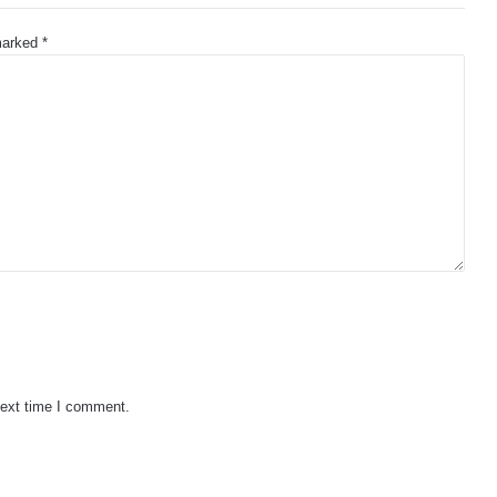
 marked
*
next time I comment.