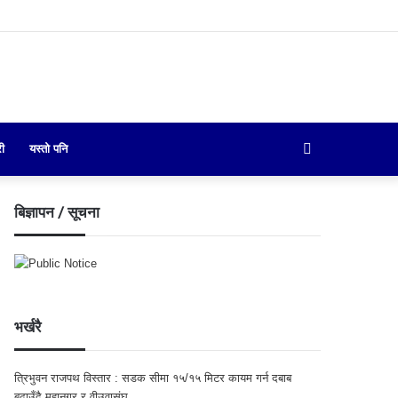
Search
री
यस्तो पनि
for
बिज्ञापन / सूचना
भर्खरै
त्रिभुवन राजपथ विस्तार : सडक सीमा १५/१५ मिटर कायम गर्न दबाब
बढाउँदै महानगर र वीउवासंघ