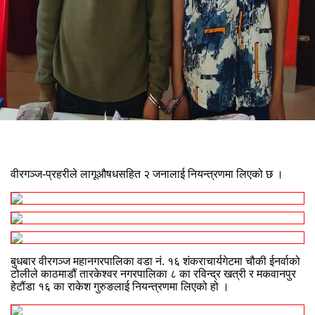
वीरगञ्ज-प्रहरीले लागूऔषधसहित २ जनालाई नियन्त्रणमा लिएको छ ।
बुधबार वीरगञ्ज महानगरपालिका वडा नं. १६ शंकराचार्यगेटमा चौकी ईनर्वाको
टोलीले काठमाडौं तारकेश्वर नगरपालिका ८ का रविन्द्र खत्री र मकवानपुर
हेटौंडा १६ का राकेश गुरुङलाई नियन्त्रणमा लिएको हो ।