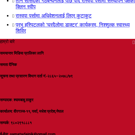
तीन सांसदको गठबन्धनलाई पछि पार्दै रास्वपा पर्सामा संस्थापन पक्षको
क्लिन स्वीप
रास्वपा पर्सामा अधिवेशनलाई लिएर कुटाकुट
प्रभु हस्पिटलको ‘घरदैलोमा डाक्टर’ कार्यक्रम, निश्शुल्क स्वास्थ्य
शिविर
हाम्रो बारे
समयान्तर मिडिया प्रालिका लागि
समता दैनिक
सूचना तथा प्रसारण विभाग दर्ता नं.-२८६५–२०७८/७९
सम्पादक: श्यामबाबु ठाकुर
कार्यालय: वीरगञ्ज-११, पर्सा, मधेश प्रदेश,नेपाल
सम्पर्क: ९८०२९१८८८१
ई-मेल: samatadainik@gmail.com