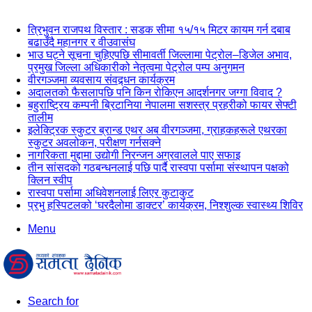
न्यूज अपडेट
त्रिभुवन राजपथ विस्तार : सडक सीमा १५/१५ मिटर कायम गर्न दबाब
बढाउँदै महानगर र वीउवासंघ
भाउ घट्ने सूचना चुहिएपछि सीमावर्ती जिल्लामा पेट्रोल–डिजेल अभाव,
प्रमुख जिल्ला अधिकारीको नेतृत्वमा पेट्रोल पम्प अनुगमन
वीरगञ्जमा व्यवसाय संवद्र्धन कार्यक्रम
अदालतको फैसलापछि पनि किन रोकिएन आदर्शनगर जग्गा विवाद ?
बहुराष्ट्रिय कम्पनी ब्रिटानिया नेपालमा सशस्त्र प्रहरीको फायर सेफ्टी
तालीम
इलेक्ट्रिक स्कुटर ब्रान्ड एथर अब वीरगञ्जमा, ग्राहकहरूले एथरका
स्कुटर अवलोकन, परीक्षण गर्नसक्ने
नागरिकता मुद्दामा उद्योगी निरन्जन अग्रवालले पाए सफाइ
तीन सांसदको गठबन्धनलाई पछि पार्दै रास्वपा पर्सामा संस्थापन पक्षको
क्लिन स्वीप
रास्वपा पर्सामा अधिवेशनलाई लिएर कुटाकुट
प्रभु हस्पिटलको ‘घरदैलोमा डाक्टर’ कार्यक्रम, निश्शुल्क स्वास्थ्य शिविर
Menu
Search for