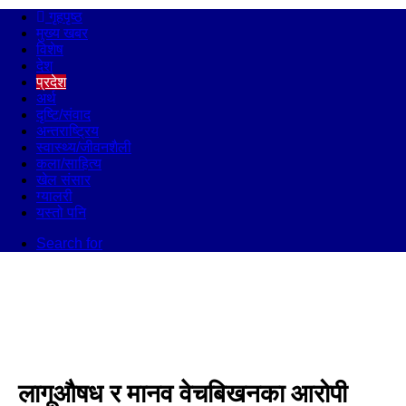
गृहपृष्ठ
मुख्य खबर
विशेष
देश
प्रदेश
अर्थ
दृष्टि/संवाद
अन्तराष्ट्रिय
स्वास्थ्य/जीवनशैली
कला/साहित्य
खेल संसार
ग्यालरी
यस्तो पनि
Search for
लागूऔषध र मानव वेचबिखनका आरोपी