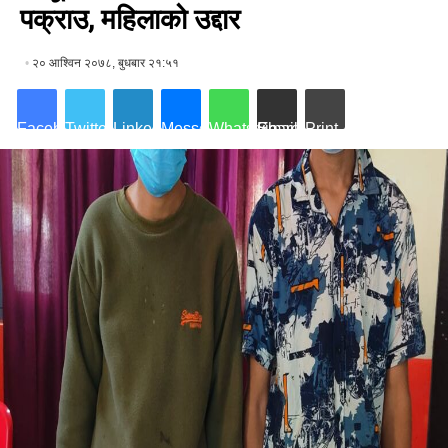
पक्राउ, महिलाको उद्दार
२० आश्विन २०७८, बुधबार २१:५१
Facebook
Twitter
LinkedIn
Messenger
WhatsApp
Share via Email
Print