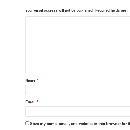
Your email address will not be published.
Required fields are
C
o
m
m
e
n
t
Name
*
*
Email
*
Save my name, email, and website in this browser for 