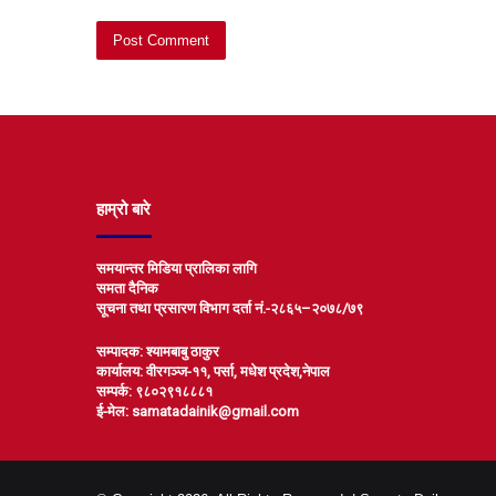
हाम्रो बारे
समयान्तर मिडिया प्रालिका लागि
समता दैनिक
सूचना तथा प्रसारण विभाग दर्ता नं.-२८६५–२०७८/७९
सम्पादक: श्यामबाबु ठाकुर
कार्यालय: वीरगञ्ज-११, पर्सा, मधेश प्रदेश,नेपाल
सम्पर्क: ९८०२९१८८८१
ई-मेल: samatadainik@gmail.com