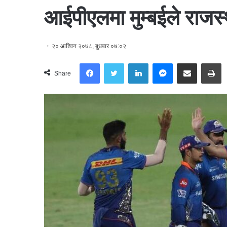
आईपीएलमा मुम्बईले राजस्
२० आश्विन २०७८, बुधबार ०७:०२
Facebook
Twitter
LinkedIn
Messenger
Share via Email
Print
Share