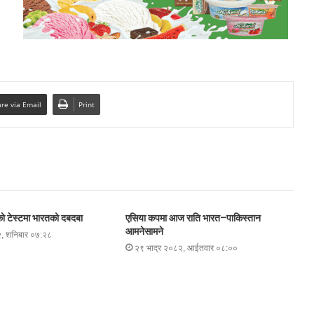
re via Email
Print
धको टेस्टमा भारतको दबदबा
एसिया कपमा आज राति भारत–पाकिस्तान
आमनेसामने
, शनिबार ०७:२८
२९ भाद्र २०८२, आईतवार ०८:००