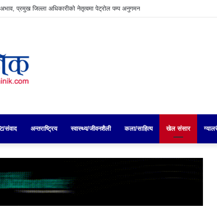
्टि/संवाद
अन्तराष्ट्रिय
स्वास्थ्य/जीवनशैली
कला/साहित्य
खेल संसार
ग्याल