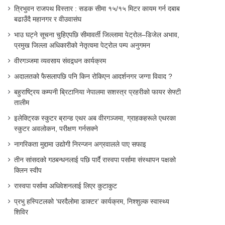
त्रिभुवन राजपथ विस्तार : सडक सीमा १५/१५ मिटर कायम गर्न दबाब
बढाउँदै महानगर र वीउवासंघ
भाउ घट्ने सूचना चुहिएपछि सीमावर्ती जिल्लामा पेट्रोल–डिजेल अभाव,
प्रमुख जिल्ला अधिकारीको नेतृत्वमा पेट्रोल पम्प अनुगमन
वीरगञ्जमा व्यवसाय संवद्र्धन कार्यक्रम
अदालतको फैसलापछि पनि किन रोकिएन आदर्शनगर जग्गा विवाद ?
बहुराष्ट्रिय कम्पनी ब्रिटानिया नेपालमा सशस्त्र प्रहरीको फायर सेफ्टी
तालीम
इलेक्ट्रिक स्कुटर ब्रान्ड एथर अब वीरगञ्जमा, ग्राहकहरूले एथरका
स्कुटर अवलोकन, परीक्षण गर्नसक्ने
नागरिकता मुद्दामा उद्योगी निरन्जन अग्रवालले पाए सफाइ
तीन सांसदको गठबन्धनलाई पछि पार्दै रास्वपा पर्सामा संस्थापन पक्षको
क्लिन स्वीप
रास्वपा पर्सामा अधिवेशनलाई लिएर कुटाकुट
प्रभु हस्पिटलको ‘घरदैलोमा डाक्टर’ कार्यक्रम, निश्शुल्क स्वास्थ्य
शिविर