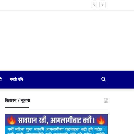
Search
री
यस्तो पनि
for
बिज्ञापन / सूचना