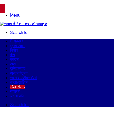
Menu
Search for
गृहपृष्ठ
मुख्य खबर
विशेष
देश
प्रदेश
अर्थ
दृष्टि/संवाद
अन्तराष्ट्रिय
स्वास्थ्य/जीवनशैली
कला/साहित्य
खेल संसार
ग्यालरी
यस्तो पनि
Search for