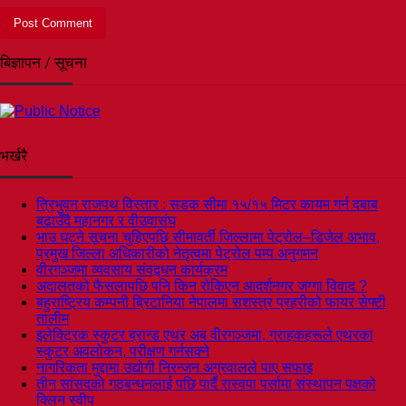
बिज्ञापन / सूचना
भर्खरै
त्रिभुवन राजपथ विस्तार : सडक सीमा १५/१५ मिटर कायम गर्न दबाब
बढाउँदै महानगर र वीउवासंघ
भाउ घट्ने सूचना चुहिएपछि सीमावर्ती जिल्लामा पेट्रोल–डिजेल अभाव,
प्रमुख जिल्ला अधिकारीको नेतृत्वमा पेट्रोल पम्प अनुगमन
वीरगञ्जमा व्यवसाय संवद्र्धन कार्यक्रम
अदालतको फैसलापछि पनि किन रोकिएन आदर्शनगर जग्गा विवाद ?
बहुराष्ट्रिय कम्पनी ब्रिटानिया नेपालमा सशस्त्र प्रहरीको फायर सेफ्टी
तालीम
इलेक्ट्रिक स्कुटर ब्रान्ड एथर अब वीरगञ्जमा, ग्राहकहरूले एथरका
स्कुटर अवलोकन, परीक्षण गर्नसक्ने
नागरिकता मुद्दामा उद्योगी निरन्जन अग्रवालले पाए सफाइ
तीन सांसदको गठबन्धनलाई पछि पार्दै रास्वपा पर्सामा संस्थापन पक्षको
क्लिन स्वीप