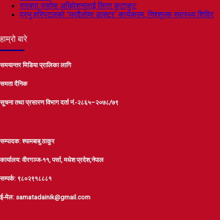
रास्वपा पर्सामा अधिवेशनलाई लिएर कुटाकुट
प्रभु हस्पिटलको ‘घरदैलोमा डाक्टर’ कार्यक्रम, निश्शुल्क स्वास्थ्य शिविर
हाम्रो बारे
समयान्तर मिडिया प्रालिका लागि
समता दैनिक
सूचना तथा प्रसारण विभाग दर्ता नं.-२८६५–२०७८/७९
सम्पादक: श्यामबाबु ठाकुर
कार्यालय: वीरगञ्ज-११, पर्सा, मधेश प्रदेश,नेपाल
सम्पर्क: ९८०२९१८८८१
ई-मेल: samatadainik@gmail.com