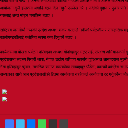
रहेको धारणा राखे । जनता समाजवादी पार्टीका गण्डकी अध्यक्ष मोति रिजालले योजनाले प
आयोजना कुनै हालतमा अगाडि बढ्न दिन नहुने उल्लेख गरे । नदीको मुहान र पुछार पनि गण्
यसलाई अन्त मोड्न नसकिने बताए ।
राष्ट्रिय जनमोर्चा गण्डकी प्रदेश अध्यक्ष शंकर बरालले नदीको पर्यटकीय र सांस्कृतिक 
कालीगण्डकीलाई यथोचित रूपमा बग्न दिनुपर्ने बताए ।
कार्यक्रममा पोखरा पर्यटन परिषदका अध्यक्ष गोपीबहादुर भट्टराई, संरक्षण अभियानकर्मी 
प्रदेशसभा सदस्य पियारी थापा, नेपाल उद्योग वाणिज्य महासंघ पूर्वअध्यक्ष आनन्दराज मुल्मी
नेता हरिबहादुर चुमान, नागरिक समाज कास्कीका रामबहादुर पौडेल, कास्की कांग्रेस सभाप
सभ्यताका साथै आम प्रदेशवासीको हितमा आयोजना नरहेकाले आयोजना रद्द गर्नुपर्नेमा ज