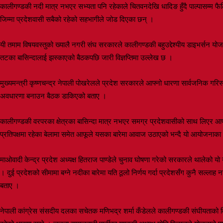
कालीगण्डकी नदी मात्र नभएर सभ्यता पनि रहेकाले चितवनदेखि धादिङ हुँदै पाल्पासम्म फैल
जिम्मा प्रदेशवासी सबैको रहेको सहभागीले जोड दिएका छन् ।
यी तमाम विषयवस्तुको ख्यालै नगरी संघ सरकारले कालीगण्डकी बहुउद्देश्यीय डाइभर्सन य
तटका बासिन्दालाई झस्काएको बैठकपछि जारी विज्ञप्तिमा उल्लेख छ ।
मुख्यमन्त्री कृष्णचन्द्र नेपाली पोखरेलले प्रदेश सरकारले आफ्नो धारणा सार्वजनिक ग
अवधारणा बनाउन बैठक डाकिएको बताए ।
कालीगण्डकी वरपरका क्षेत्रका बासिन्दा मात्र नभएर समग्र प्रदेशवासीको साथ लिएर आफू 
प्रतिपक्षमा रहेका बेलामा समेत आफूले यसका बारेमा आवाज उठाएको भन्दै यो आयोजनाका 
माओवादी केन्द्र प्रदेश अध्यक्ष हितराज पाण्डेले चुनाव घोषणा गरेको सरकारले थालेको य
। दुई प्रदेशको सीमामा बग्ने नदीका बारेमा यति ठूलो निर्णय गर्दा प्रदेशसँग कुनै सल्
बताए ।
नेपाली कांग्रेस संसदीय दलका सचेतक मणिभद्र शर्मा कँडेलले कालीगण्डकी संघीयताको व