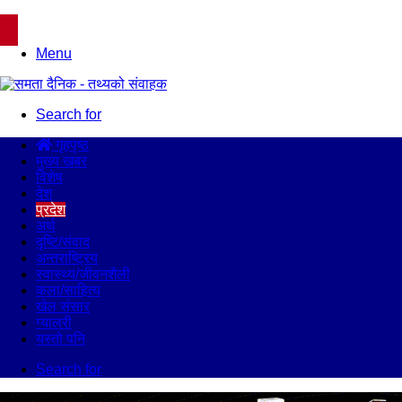
Menu
Search for
गृहपृष्ठ
मुख्य खबर
विशेष
देश
प्रदेश
अर्थ
दृष्टि/संवाद
अन्तराष्ट्रिय
स्वास्थ्य/जीवनशैली
कला/साहित्य
खेल संसार
ग्यालरी
यस्तो पनि
Search for