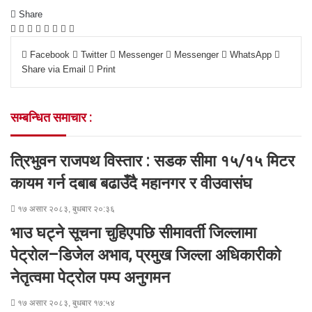
Share
F
T
L
M
M
W
S
P
a
w
i
e
e
h
h
r
Facebook
Twitter
Messenger
Messenger
WhatsApp
c
i
n
s
s
a
a
i
Share via Email
Print
e
t
k
s
s
t
r
n
b
t
e
e
e
s
e
t
o
e
d
n
n
A
v
सम्बन्धित समाचार :
o
r
I
g
g
p
i
k
n
e
e
p
a
r
r
E
त्रिभुवन राजपथ विस्तार : सडक सीमा १५/१५ मिटर
m
a
कायम गर्न दबाब बढाउँदै महानगर र वीउवासंघ
i
l
१७ असार २०८३, बुधबार २०:३६
भाउ घट्ने सूचना चुहिएपछि सीमावर्ती जिल्लामा
पेट्रोल–डिजेल अभाव, प्रमुख जिल्ला अधिकारीको
नेतृत्वमा पेट्रोल पम्प अनुगमन
१७ असार २०८३, बुधबार १७:५४