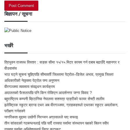
बिज्ञापन / सूचना
भर्खरै
त्रिभुवन राजपथ विस्तार : सडक सीमा १५/१५ मिटर कायम गर्न दबाब बढाउँदै महानगर र
वीउवासंघ
भाउ घट्ने सूचना चुहिएपछि सीमावर्ती जिल्लामा पेट्रोल–डिजेल अभाव, प्रमुख जिल्ला
अधिकारीको नेतृत्वमा पेट्रोल पम्प अनुगमन
वीरगञ्जमा व्यवसाय संवद्र्धन कार्यक्रम
अदालतको फैसलापछि पनि किन रोकिएन आदर्शनगर जग्गा विवाद ?
बहुराष्ट्रिय कम्पनी ब्रिटानिया नेपालमा सशस्त्र प्रहरीको फायर सेफ्टी तालीम
इलेक्ट्रिक स्कुटर ब्रान्ड एथर अब वीरगञ्जमा, ग्राहकहरूले एथरका स्कुटर अवलोकन,
परीक्षण गर्नसक्ने
नागरिकता मुद्दामा उद्योगी निरन्जन अग्रवालले पाए सफाइ
तीन सांसदको गठबन्धनलाई पछि पार्दै रास्वपा पर्सामा संस्थापन पक्षको क्लिन स्वीप
रास्वपा पर्सामा अधिवेशनलाई लिएर कुटाकुट