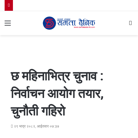
Menu
S
fo
छ महिनाभित्र चुनाव :
निर्वाचन आयोग तयार,
चुनौती गहिरो
२९ भाद्र २०८२, आईतवार ०७:३७