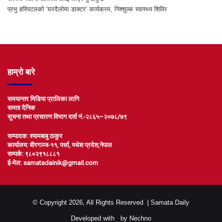
प्रभु हस्पिटलको ‘घरदैलोमा डाक्टर’ कार्यक्रम, निश्शुल्क स्वास्थ्य शिविर
हाम्रो बारे
समयान्तर मिडिया प्रालिका लागि
समता दैनिक
सूचना तथा प्रसारण विभाग दर्ता नं.-२८६५–२०७८/७९
सम्पादक: श्यामबाबु ठाकुर
कार्यालय: वीरगञ्ज-११, पर्सा, मधेश प्रदेश,नेपाल
सम्पर्क: ९८०२९१८८८१
ई-मेल: samatadainik@gmail.com
© Copyright 2026, All Rights Reserved |
Samata Daily
Developed with
by
Nechno