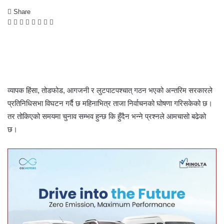
Share
F
T
L
M
M
W
S
P
a
w
i
e
e
h
h
r
c
i
n
s
s
a
a
i
e
t
k
s
s
t
r
n
b
t
e
e
e
s
e
t
o
e
d
n
n
A
v
o
r
I
g
g
p
i
व्यापक हिंसा, तोडफोड, आगजनी र लुटपाटपश्चात् गठन भएको अन्तरिम सरकारले
k
n
e
e
p
a
प्रतिनिधिसभा विघटन गर्दै छ महिनाभित्र ताजा निर्वाचनको घोषणा गरिसकेको छ।
r
r
E
तर तोकिएको समयमा चुनाव सम्भव हुन्छ कि हुँदैन भन्ने प्रश्नले आमचासो बढेको
m
a
छ।
i
l