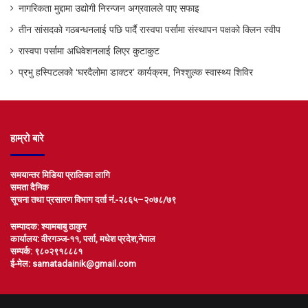
नागरिकता मुद्दामा उद्योगी निरन्जन अग्रवालले पाए सफाइ
तीन सांसदको गठबन्धनलाई पछि पार्दै रास्वपा पर्सामा संस्थापन पक्षको क्लिन स्वीप
रास्वपा पर्सामा अधिवेशनलाई लिएर कुटाकुट
प्रभु हस्पिटलको ‘घरदैलोमा डाक्टर’ कार्यक्रम, निश्शुल्क स्वास्थ्य शिविर
हाम्रो बारे
समयान्तर मिडिया प्रालिका लागि
समता दैनिक
सूचना तथा प्रसारण विभाग दर्ता नं.-२८६५–२०७८/७९
सम्पादक: श्यामबाबु ठाकुर
कार्यालय: वीरगञ्ज-११, पर्सा, मधेश प्रदेश,नेपाल
सम्पर्क: ९८०२९१८८८१
ई-मेल: samatadainik@gmail.com