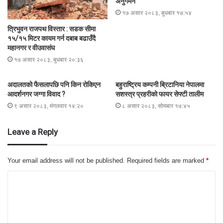
अनुगमन
१७ असार २०८३, बुधबार १७:५४
त्रिभुवन राजपथ विस्तार : सडक सीमा
१५/१५ मिटर कायम गर्न दबाब बढाउँदै
महानगर र वीउवासंघ
१७ असार २०८३, बुधबार २०:३६
अदालतको फैसलापछि पनि किन रोकिएन
बहुराष्ट्रिय कम्पनी ब्रिटानिया नेपालमा
आदर्शनगर जग्गा विवाद ?
सशस्त्र प्रहरीको फायर सेफ्टी तालीम
९ असार २०८३, मंगलवार १४:२०
८ असार २०८३, सोमबार १७:४५
Leave a Reply
Your email address will not be published.
Required fields are marked
*
C
o
m
m