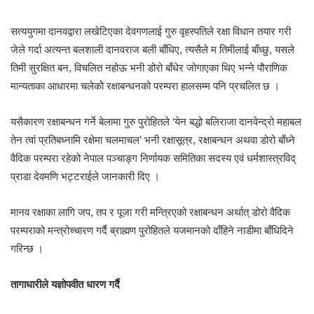
सत्ययुगमा दानवद्वारा लखेटिएका देवगणलाई गुरु वृहस्पतिले रक्षा विधान तयार गरी
जेले गर्दा अत्यन्त बलशाली दानवराज बली बाँधिए, त्यसैले म तिमीलाई बाँध्छु, यसले
तिमी सुरक्षित बन, विचलित नहोऊ भनी डोरो बाँधेर जोगाएका थिए भन्ने पौराणिक
मान्यताका आधारमा चलेकोे रक्षाबन्धनको परम्परा हालसम्म पनि प्रचलित छ ।
यसैकारण रक्षाबन्धन गर्ने बेलामा गुरु पुरोहितले ‘येन बद्धो बलिराजा दानवेन्द्रो महाबल
तेन त्वां प्रतिबध्नामि रक्षेमा चलमाचल’ भनी रक्षासूत्र, रक्षाबन्धन अथवा डोरो बाँध्ने
वैदिक परम्परा रहेको नेपाल पञ्चाङ्ग निर्णायक समितिका सदस्य एवं धर्मशास्त्रविद्
प्राडा देवमणि भट्टराईले जानकारी दिए ।
मानव रक्षाका लागि जप, तप र पूजा गरी मन्त्रिएको रक्षाबन्धन अर्थात् डोरो वैदिक
परम्पराको मन्त्रोच्चारण गर्दै ब्राह्मण पुरोहितले यजमानको दाँहिने नाडीमा बाँधिदिने
गरिन्छ ।
तागाधारीले यज्ञोपवीत धारण गर्दै