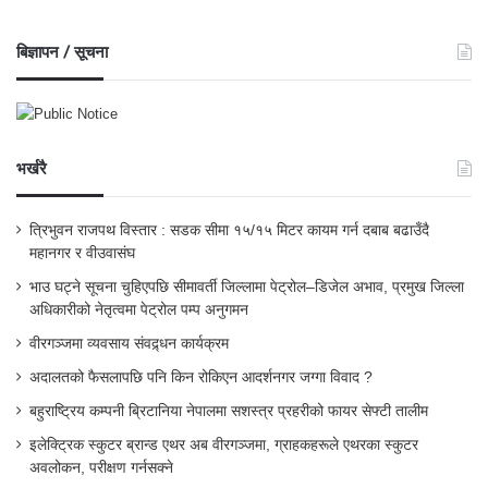
बिज्ञापन / सूचना
भर्खरै
त्रिभुवन राजपथ विस्तार : सडक सीमा १५/१५ मिटर कायम गर्न दबाब बढाउँदै
महानगर र वीउवासंघ
भाउ घट्ने सूचना चुहिएपछि सीमावर्ती जिल्लामा पेट्रोल–डिजेल अभाव, प्रमुख जिल्ला
अधिकारीको नेतृत्वमा पेट्रोल पम्प अनुगमन
वीरगञ्जमा व्यवसाय संवद्र्धन कार्यक्रम
अदालतको फैसलापछि पनि किन रोकिएन आदर्शनगर जग्गा विवाद ?
बहुराष्ट्रिय कम्पनी ब्रिटानिया नेपालमा सशस्त्र प्रहरीको फायर सेफ्टी तालीम
इलेक्ट्रिक स्कुटर ब्रान्ड एथर अब वीरगञ्जमा, ग्राहकहरूले एथरका स्कुटर
अवलोकन, परीक्षण गर्नसक्ने