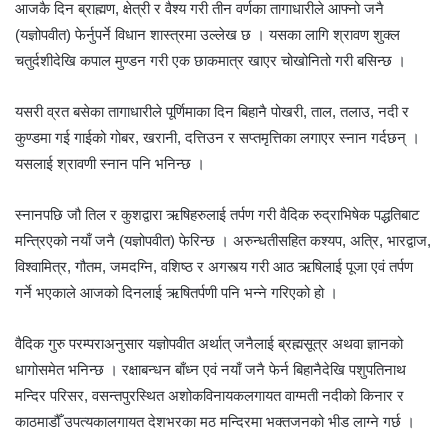
आजकै दिन ब्राह्मण, क्षेत्री र वैश्य गरी तीन वर्णका तागाधारीले आफ्नो जनै
(यज्ञोपवीत) फेर्नुपर्ने विधान शास्त्रमा उल्लेख छ । यसका लागि श्रावण शुक्ल
चतुर्दशीदेखि कपाल मुण्डन गरी एक छाकमात्र खाएर चोखोनितो गरी बसिन्छ ।
यसरी व्रत बसेका तागाधारीले पूर्णिमाका दिन बिहानै पोखरी, ताल, तलाउ, नदी र
कुण्डमा गई गाईको गोबर, खरानी, दत्तिउन र सप्तमृत्तिका लगाएर स्नान गर्दछन् ।
यसलाई श्रावणी स्नान पनि भनिन्छ ।
स्नानपछि जौ तिल र कुशद्वारा ऋषिहरुलाई तर्पण गरी वैदिक रुद्राभिषेक पद्धतिबाट
मन्त्रिएको नयाँ जनै (यज्ञोपवीत) फेरिन्छ । अरुन्धतीसहित कश्यप, अत्रि, भारद्वाज,
विश्वामित्र, गौतम, जमदग्नि, वशिष्ठ र अगस्त्य गरी आठ ऋषिलाई पूजा एवं तर्पण
गर्ने भएकाले आजको दिनलाई ऋषितर्पणी पनि भन्ने गरिएको हो ।
वैदिक गुरु परम्पराअनुसार यज्ञोपवीत अर्थात् जनैलाई ब्रह्मसूत्र अथवा ज्ञानको
धागोसमेत भनिन्छ । रक्षाबन्धन बाँध्न एवं नयाँ जनै फेर्न बिहानैदेखि पशुपतिनाथ
मन्दिर परिसर, वसन्तपुरस्थित अशोकविनायकलगायत वाग्मती नदीको किनार र
काठमाडौँ उपत्यकालगायत देशभरका मठ मन्दिरमा भक्तजनको भीड लाग्ने गर्छ ।