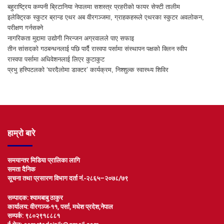
बहुराष्ट्रिय कम्पनी ब्रिटानिया नेपालमा सशस्त्र प्रहरीको फायर सेफ्टी तालीम
इलेक्ट्रिक स्कुटर ब्रान्ड एथर अब वीरगञ्जमा, ग्राहकहरूले एथरका स्कुटर अवलोकन,
परीक्षण गर्नसक्ने
नागरिकता मुद्दामा उद्योगी निरन्जन अग्रवालले पाए सफाइ
तीन सांसदको गठबन्धनलाई पछि पार्दै रास्वपा पर्सामा संस्थापन पक्षको क्लिन स्वीप
रास्वपा पर्सामा अधिवेशनलाई लिएर कुटाकुट
प्रभु हस्पिटलको ‘घरदैलोमा डाक्टर’ कार्यक्रम, निश्शुल्क स्वास्थ्य शिविर
हाम्रो बारे
समयान्तर मिडिया प्रालिका लागि
समता दैनिक
सूचना तथा प्रसारण विभाग दर्ता नं.-२८६५–२०७८/७९
सम्पादक: श्यामबाबु ठाकुर
कार्यालय: वीरगञ्ज-११, पर्सा, मधेश प्रदेश,नेपाल
सम्पर्क: ९८०२९१८८८१