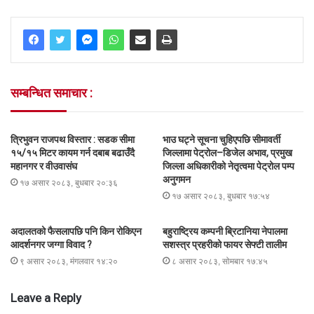
सम्बन्धित समाचार :
त्रिभुवन राजपथ विस्तार : सडक सीमा
भाउ घट्ने सूचना चुहिएपछि सीमावर्ती
१५/१५ मिटर कायम गर्न दबाब बढाउँदै
जिल्लामा पेट्रोल–डिजेल अभाव, प्रमुख
महानगर र वीउवासंघ
जिल्ला अधिकारीको नेतृत्वमा पेट्रोल पम्प
अनुगमन
१७ असार २०८३, बुधबार २०:३६
१७ असार २०८३, बुधबार १७:५४
अदालतको फैसलापछि पनि किन रोकिएन
बहुराष्ट्रिय कम्पनी ब्रिटानिया नेपालमा
आदर्शनगर जग्गा विवाद ?
सशस्त्र प्रहरीको फायर सेफ्टी तालीम
९ असार २०८३, मंगलवार १४:२०
८ असार २०८३, सोमबार १७:४५
Leave a Reply