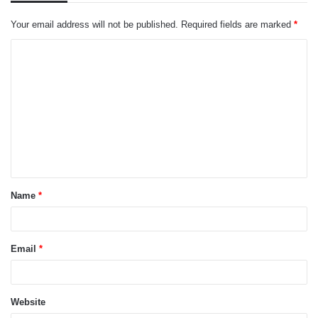
Your email address will not be published.
Required fields are marked
*
C
o
m
m
e
n
t
Name
*
*
Email
*
Website