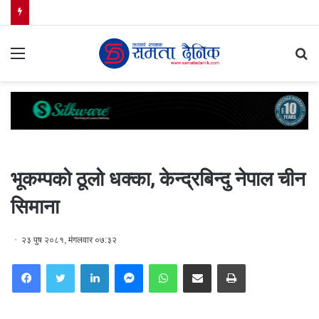
Menu
S
fo
भूकम्पको ठूलो धक्का, केन्द्रबिन्दु नेपाल चीन
सिमाना
२३ पुष २०८१, मंगलवार ०७:३२
Facebook
Twitter
LinkedIn
Messenger
WhatsApp
Share via Email
Print