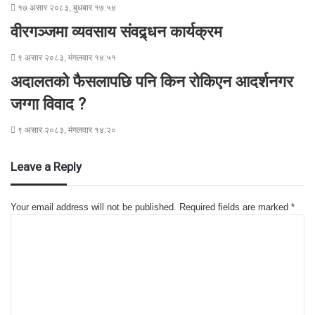
१७ असार २०८३, बुधबार १७:५४
वीरगञ्जमा व्यवसाय संवद्र्धन कार्यक्रम
९ असार २०८३, मंगलवार १४:५१
अदालतको फैसलापछि पनि किन रोकिएन आदर्शनगर
जग्गा विवाद ?
९ असार २०८३, मंगलवार १४:२०
Leave a Reply
Your email address will not be published.
Required fields are marked
*
C
o
m
m
e
n
t