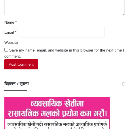
*
Name
*
Email
*
Website
Save my name, email, and website in this browser for the next time I
comment.
बिज्ञापन / सूचना