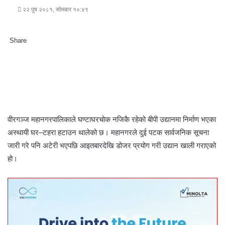
२२ पुष २०८१, सोमबार १०:४९
Share
F
T
L
M
M
W
S
P
a
w
i
e
e
h
h
r
c
i
n
s
s
a
a
i
e
t
k
s
s
t
r
n
b
t
e
e
e
s
e
t
o
e
d
n
n
A
v
o
r
I
g
g
p
i
वीरगञ्ज महानगरपालिकाले घण्टाघरचोक नजिकै रहेको बीपी उद्यानमा निर्माण भएका
k
n
e
e
p
a
अस्थायी घर–टहरा हटाउन थालेको छ। महानगरले दुई पटक सार्वजनिक सूचना
r
r
E
जारी गरे पनि अटेरी भएपछि आइतबारदेखि डोजर प्रयोग गरी उद्यान खाली गराएको
m
a
हो।
i
l