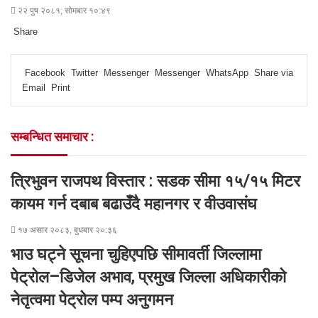
२२ पुष २०८१, सोमबार १०:४९
Share
F
T
L
M
M
W
S
P
a
w
i
e
e
h
h
r
Facebook
Twitter
Messenger
Messenger
WhatsApp
Share via
c
i
n
s
s
a
a
i
Email
Print
e
t
k
s
s
t
r
n
b
t
e
e
e
s
e
t
o
e
d
n
n
A
v
सम्बन्धित समाचार :
o
r
I
g
g
p
i
k
n
e
e
p
a
r
r
E
त्रिभुवन राजपथ विस्तार : सडक सीमा १५/१५ मिटर
m
a
कायम गर्न दबाब बढाउँदै महानगर र वीउवासंघ
i
l
१७ असार २०८३, बुधबार २०:३६
भाउ घट्ने सूचना चुहिएपछि सीमावर्ती जिल्लामा
पेट्रोल–डिजेल अभाव, प्रमुख जिल्ला अधिकारीको
नेतृत्वमा पेट्रोल पम्प अनुगमन