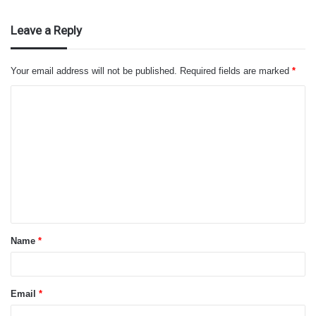
Leave a Reply
Your email address will not be published.
Required fields are marked
*
C
o
m
m
e
n
t
Name
*
*
Email
*