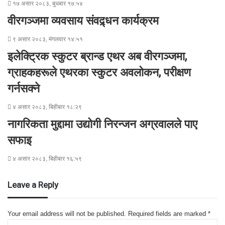
१७ असार २०८३, बुधबार १७:५४
वीरगञ्जमा व्यवसाय संवद्र्धन कार्यक्रम
९ असार २०८३, मंगलवार १४:५१
इलेक्ट्रिक स्कुटर ब्रान्ड एथर अब वीरगञ्जमा,
ग्राहकहरूले एथरका स्कुटर अवलोकन, परीक्षण
गर्नसक्ने
४ असार २०८३, बिहीबार १८:२९
नागरिकता मुद्दामा उद्योगी निरन्जन अग्रवालले पाए
सफाइ
४ असार २०८३, बिहीबार १६:५९
Leave a Reply
Your email address will not be published.
Required fields are marked
*
C