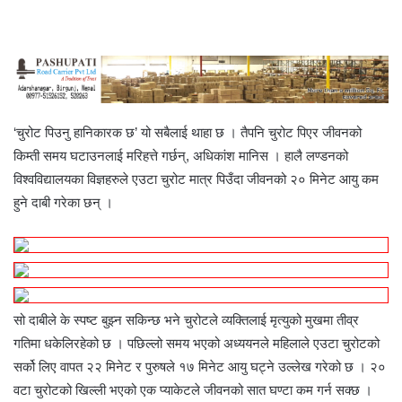
a
w
i
e
e
h
h
r
c
i
n
s
s
a
a
i
e
t
k
s
s
t
r
n
b
t
e
e
e
s
e
t
o
e
d
n
n
A
v
o
r
I
g
g
p
i
k
n
e
e
p
a
‘चुरोट पिउनु हानिकारक छ’ यो सबैलाई थाहा छ । तैपनि चुरोट पिएर जीवनको
r
r
E
किम्ती समय घटाउनलाई मरिहत्ते गर्छन्, अधिकांश मानिस । हालै लण्डनको
m
a
विश्वविद्यालयका विज्ञहरुले एउटा चुरोट मात्र पिउँदा जीवनको २० मिनेट आयु कम
i
हुने दाबी गरेका छन् ।
l
सो दाबीले के स्पष्ट बुझ्न सकिन्छ भने चुरोटले व्यक्तिलाई मृत्युको मुखमा तीव्र
गतिमा धकेलिरहेको छ । पछिल्लो समय भएको अध्ययनले महिलाले एउटा चुरोटको
सर्को लिए वापत २२ मिनेट र पुरुषले १७ मिनेट आयु घट्ने उल्लेख गरेको छ । २०
वटा चुरोटको खिल्ली भएको एक प्याकेटले जीवनको सात घण्टा कम गर्न सक्छ ।