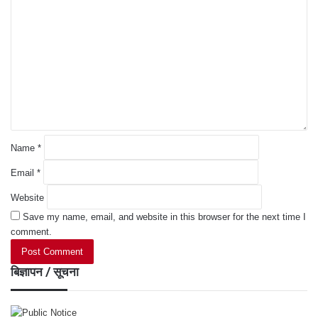
o
m
m
e
n
t
*
Name
*
Email
*
Website
Save my name, email, and website in this browser for the next time I
comment.
बिज्ञापन / सूचना