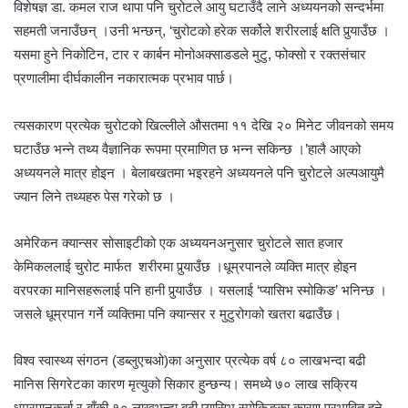
विशेषज्ञ डा. कमल राज थापा पनि चुरोटले आयु घटाउँदै लाने अध्ययनको सन्दर्भमा
सहमती जनाउँछन् ।उनी भन्छन्, ‘चुरोटको हरेक सर्कोले शरीरलाई क्षति पुर्‍याउँछ ।
यसमा हुने निकोटिन, टार र कार्बन मोनोअक्साडडले मुटु, फोक्सो र रक्तसंचार
प्रणालीमा दीर्घकालीन नकारात्मक प्रभाव पार्छ।
त्यसकारण प्रत्येक चुरोटको खिल्लीले औसतमा ११ देखि २० मिनेट जीवनको समय
घटाउँछ भन्ने तथ्य वैज्ञानिक रूपमा प्रमाणित छ भन्न सकिन्छ ।’हालै आएको
अध्ययनले मात्र होइन । बेलाबखतमा भइरहने अध्ययनले पनि चुरोटले अल्पआयुमै
ज्यान लिने तथ्यहरु पेस गरेको छ ।
अमेरिकन क्यान्सर सोसाइटीको एक अध्ययनअनुसार चुरोटले सात हजार
केमिकललाई चुरोट मार्फत शरीरमा पुर्‍याउँछ ।धूम्रपानले व्यक्ति मात्र होइन
वरपरका मानिसहरूलाई पनि हानी पुर्‍याउँछ । यसलाई ‘प्यासिभ स्मोकिङ’ भनिन्छ ।
जसले धूम्रपान गर्ने व्यक्तिमा पनि क्यान्सर र मुटुरोगको खतरा बढाउँछ।
विश्व स्वास्थ्य संगठन (डब्लुएचओ)का अनुसार प्रत्येक वर्ष ८० लाखभन्दा बढी
मानिस सिगरेटका कारण मृत्युको सिकार हुन्छन्य। समध्ये ७० लाख सक्रिय
धूम्रपानकर्ता र बाँकी १० लाखभन्दा बढी प्यासिभ स्मोकिङका कारण प्रभावित हुने