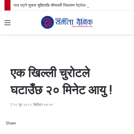
भाउ घट्ने सूचना चुहिएपछि सीमावर्ती जिल्लामा पेट्रोल–डिजेल अभाव, प्रमुख जिल्ला अधिकारीको नेतृत्वमा पेट्रोल पम्प अनुगमन
Menu
S
fo
एक खिल्ली चुरोटले
घटाउँछ २० मिनेट आयु !
१८ पुष २०८१, बिहीबार ०७:५१
Share
F
T
L
M
M
W
S
P