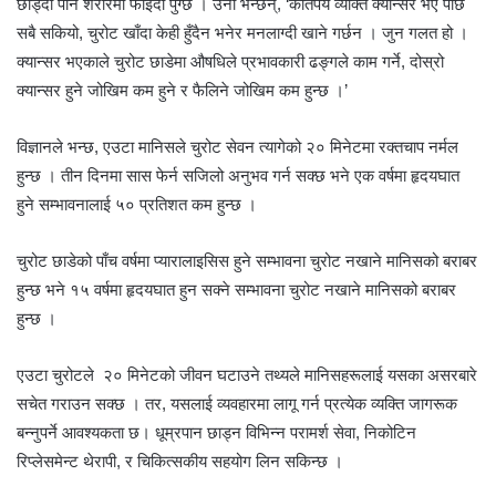
छोड्दा पनि शरीरमा फाइदा पुग्छ । उनी भन्छन्, ‘कतिपय व्यक्ति क्यान्सर भए पछि
सबै सकियो, चुरोट खाँदा केही हुँदैन भनेर मनलाग्दी खाने गर्छन । जुन गलत हो ।
क्यान्सर भएकाले चुरोट छाडेमा औषधिले प्रभावकारी ढङ्गले काम गर्ने, दोस्रो
क्यान्सर हुने जोखिम कम हुने र फैलिने जोखिम कम हुन्छ ।’
विज्ञानले भन्छ, एउटा मानिसले चुरोट सेवन त्यागेको २० मिनेटमा रक्तचाप नर्मल
हुन्छ । तीन दिनमा सास फेर्न सजिलो अनुभव गर्न सक्छ भने एक वर्षमा हृदयघात
हुने सम्भावनालाई ५० प्रतिशत कम हुन्छ ।
चुरोट छाडेको पाँच वर्षमा प्यारालाइसिस हुने सम्भावना चुरोट नखाने मानिसको बराबर
हुन्छ भने १५ वर्षमा हृदयघात हुन सक्ने सम्भावना चुरोट नखाने मानिसको बराबर
हुन्छ ।
एउटा चुरोटले २० मिनेटको जीवन घटाउने तथ्यले मानिसहरूलाई यसका असरबारे
सचेत गराउन सक्छ । तर, यसलाई व्यवहारमा लागू गर्न प्रत्येक व्यक्ति जागरूक
बन्नुपर्ने आवश्यकता छ। धूम्रपान छाड्न विभिन्न परामर्श सेवा, निकोटिन
रिप्लेसमेन्ट थेरापी, र चिकित्सकीय सहयोग लिन सकिन्छ ।