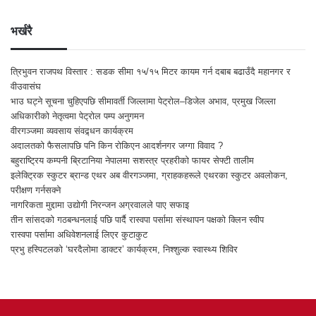
भर्खरै
त्रिभुवन राजपथ विस्तार : सडक सीमा १५/१५ मिटर कायम गर्न दबाब बढाउँदै महानगर र
वीउवासंघ
भाउ घट्ने सूचना चुहिएपछि सीमावर्ती जिल्लामा पेट्रोल–डिजेल अभाव, प्रमुख जिल्ला
अधिकारीको नेतृत्वमा पेट्रोल पम्प अनुगमन
वीरगञ्जमा व्यवसाय संवद्र्धन कार्यक्रम
अदालतको फैसलापछि पनि किन रोकिएन आदर्शनगर जग्गा विवाद ?
बहुराष्ट्रिय कम्पनी ब्रिटानिया नेपालमा सशस्त्र प्रहरीको फायर सेफ्टी तालीम
इलेक्ट्रिक स्कुटर ब्रान्ड एथर अब वीरगञ्जमा, ग्राहकहरूले एथरका स्कुटर अवलोकन,
परीक्षण गर्नसक्ने
नागरिकता मुद्दामा उद्योगी निरन्जन अग्रवालले पाए सफाइ
तीन सांसदको गठबन्धनलाई पछि पार्दै रास्वपा पर्सामा संस्थापन पक्षको क्लिन स्वीप
रास्वपा पर्सामा अधिवेशनलाई लिएर कुटाकुट
प्रभु हस्पिटलको ‘घरदैलोमा डाक्टर’ कार्यक्रम, निश्शुल्क स्वास्थ्य शिविर