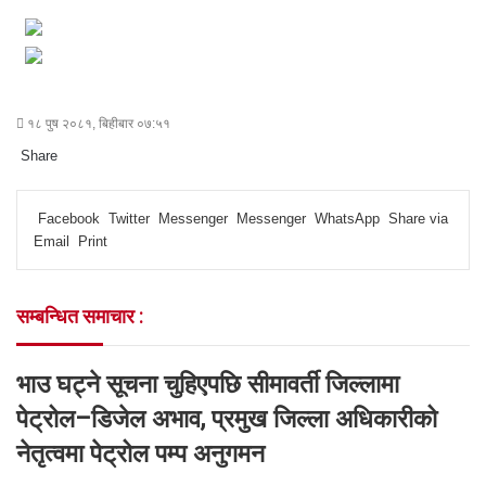
१८ पुष २०८१, बिहीबार ०७:५१
Share
F
T
L
M
M
W
S
P
a
w
i
e
e
h
h
r
Facebook
Twitter
Messenger
Messenger
WhatsApp
Share via
c
i
n
s
s
a
a
i
Email
Print
e
t
k
s
s
t
r
n
b
t
e
e
e
s
e
t
o
e
d
n
n
A
v
सम्बन्धित समाचार :
o
r
I
g
g
p
i
k
n
e
e
p
a
r
r
E
भाउ घट्ने सूचना चुहिएपछि सीमावर्ती जिल्लामा
m
a
पेट्रोल–डिजेल अभाव, प्रमुख जिल्ला अधिकारीको
i
नेतृत्वमा पेट्रोल पम्प अनुगमन
l