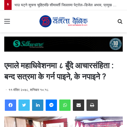
भाउ घट्ने सूचना चुहिएपछि सीमावर्ती जिल्लामा पेट्रोल–डिजेल अभाव, प्रमुख जिल्ला अधिकारीको नेतृत्वमा पेट्रोल पम्प अनुगमन
Menu
S
fo
एमाले महाधिवेशनमा ८ बुँदे आचारसंहिता :
बन्द सत्रमा के गर्न पाइने, के नपाइने ?
११ मंसिर २०७८, शनिबार १०:१८
Facebook
Twitter
LinkedIn
Messenger
WhatsApp
Share via Email
Print