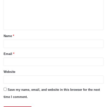
m
m
e
n
t
Name
*
*
Email
*
Website
Save my name, email, and website in this browser for the next
time I comment.