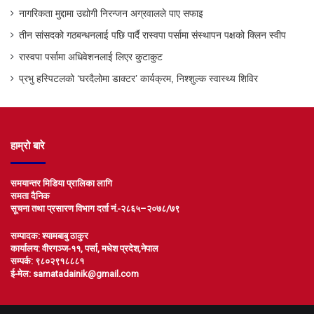
नागरिकता मुद्दामा उद्योगी निरन्जन अग्रवालले पाए सफाइ
तीन सांसदको गठबन्धनलाई पछि पार्दै रास्वपा पर्सामा संस्थापन पक्षको क्लिन स्वीप
रास्वपा पर्सामा अधिवेशनलाई लिएर कुटाकुट
प्रभु हस्पिटलको ‘घरदैलोमा डाक्टर’ कार्यक्रम, निश्शुल्क स्वास्थ्य शिविर
हाम्रो बारे
समयान्तर मिडिया प्रालिका लागि
समता दैनिक
सूचना तथा प्रसारण विभाग दर्ता नं.-२८६५–२०७८/७९
सम्पादक: श्यामबाबु ठाकुर
कार्यालय: वीरगञ्ज-११, पर्सा, मधेश प्रदेश,नेपाल
सम्पर्क: ९८०२९१८८८१
ई-मेल: samatadainik@gmail.com