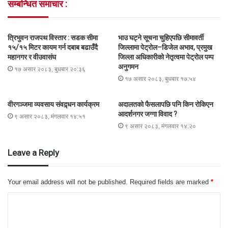
सम्बन्धित समाचार :
त्रिभुवन राजपथ विस्तार : सडक सीमा
भाउ घट्ने सूचना चुहिएपछि सीमावर्ती
१५/१५ मिटर कायम गर्न दबाब बढाउँदै
जिल्लामा पेट्रोल–डिजेल अभाव, प्रमुख
महानगर र वीउवासंघ
जिल्ला अधिकारीको नेतृत्वमा पेट्रोल पम्प
अनुगमन
१७ असार २०८३, बुधबार २०:३६
१७ असार २०८३, बुधबार १७:५४
वीरगञ्जमा व्यवसाय संवद्र्धन कार्यक्रम
अदालतको फैसलापछि पनि किन रोकिएन
आदर्शनगर जग्गा विवाद ?
९ असार २०८३, मंगलवार १४:५१
९ असार २०८३, मंगलवार १४:२०
Leave a Reply
Your email address will not be published.
Required fields are marked
*
C
o