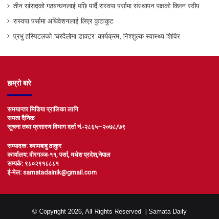
तीन सांसदको गठबन्धनलाई पछि पार्दै रास्वपा पर्सामा संस्थापन पक्षको क्लिन स्वीप
रास्वपा पर्सामा अधिवेशनलाई लिएर कुटाकुट
प्रभु हस्पिटलको ‘घरदैलोमा डाक्टर’ कार्यक्रम, निश्शुल्क स्वास्थ्य शिविर
हाम्रो बारे
समयान्तर मिडिया प्रालिका लागि
समता दैनिक
सूचना तथा प्रसारण विभाग दर्ता नं.-२८६५–२०७८/७९
सम्पादक: श्यामबाबु ठाकुर
कार्यालय: वीरगञ्ज-११, पर्सा, मधेश प्रदेश,नेपाल
सम्पर्क: ९८०२९१८८८१
ई-मेल: samatadainik@gmail.com
© Copyright 2026, All Rights Reserved |
Samata Daily