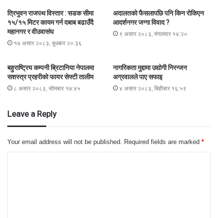
त्रिभुवन राजपथ विस्तार : सडक सीमा
अदालतको फैसलापछि पनि किन रोकिएन
१५/१५ मिटर कायम गर्न दबाब बढाउँदै
आदर्शनगर जग्गा विवाद ?
महानगर र वीउवासंघ
९ असार २०८३, मंगलवार १४:२०
१७ असार २०८३, बुधबार २०:३६
बहुराष्ट्रिय कम्पनी ब्रिटानिया नेपालमा
नागरिकता मुद्दामा उद्योगी निरन्जन
सशस्त्र प्रहरीको फायर सेफ्टी तालीम
अग्रवालले पाए सफाइ
८ असार २०८३, सोमबार १७:४५
४ असार २०८३, बिहीबार १६:५९
Leave a Reply
Your email address will not be published.
Required fields are marked
*
C
o
m
m
e