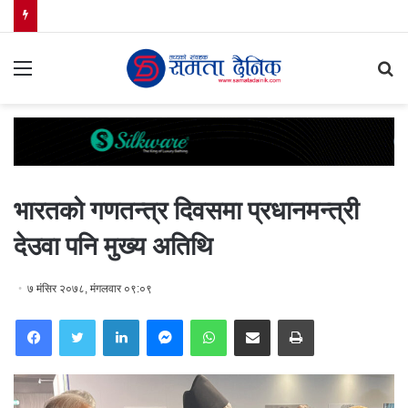
Menu
S
fo
भारतको गणतन्त्र दिवसमा प्रधानमन्त्री
देउवा पनि मुख्य अतिथि
७ मंसिर २०७८, मंगलवार ०९:०९
Facebook
Twitter
LinkedIn
Messenger
WhatsApp
Share via Email
Print