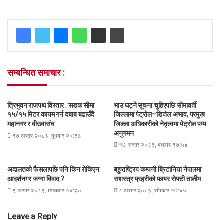
सम्बन्धित समाचार :
त्रिभुवन राजपथ विस्तार : सडक सीमा
भाउ घट्ने सूचना चुहिएपछि सीमावर्ती
१५/१५ मिटर कायम गर्न दबाब बढाउँदै
जिल्लामा पेट्रोल–डिजेल अभाव, प्रमुख
महानगर र वीउवासंघ
जिल्ला अधिकारीको नेतृत्वमा पेट्रोल पम्प
अनुगमन
१७ असार २०८३, बुधबार २०:३६
१७ असार २०८३, बुधबार १७:५४
अदालतको फैसलापछि पनि किन रोकिएन
बहुराष्ट्रिय कम्पनी ब्रिटानिया नेपालमा
आदर्शनगर जग्गा विवाद ?
सशस्त्र प्रहरीको फायर सेफ्टी तालीम
९ असार २०८३, मंगलवार १४:२०
८ असार २०८३, सोमबार १७:४५
Leave a Reply