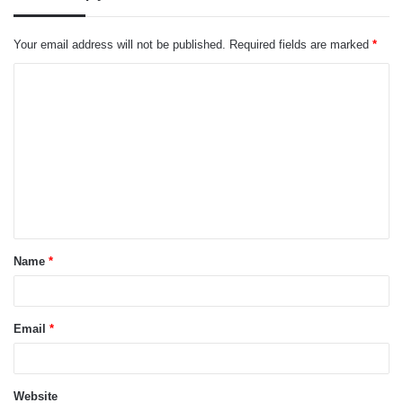
Your email address will not be published.
Required fields are marked
*
C
o
m
m
e
n
t
Name
*
*
Email
*
Website