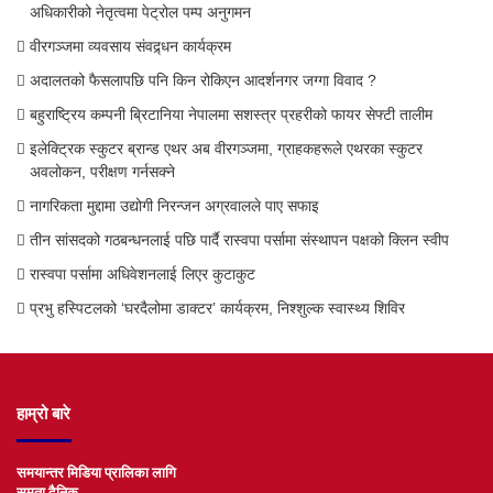
अधिकारीको नेतृत्वमा पेट्रोल पम्प अनुगमन
वीरगञ्जमा व्यवसाय संवद्र्धन कार्यक्रम
अदालतको फैसलापछि पनि किन रोकिएन आदर्शनगर जग्गा विवाद ?
बहुराष्ट्रिय कम्पनी ब्रिटानिया नेपालमा सशस्त्र प्रहरीको फायर सेफ्टी तालीम
इलेक्ट्रिक स्कुटर ब्रान्ड एथर अब वीरगञ्जमा, ग्राहकहरूले एथरका स्कुटर
अवलोकन, परीक्षण गर्नसक्ने
नागरिकता मुद्दामा उद्योगी निरन्जन अग्रवालले पाए सफाइ
तीन सांसदको गठबन्धनलाई पछि पार्दै रास्वपा पर्सामा संस्थापन पक्षको क्लिन स्वीप
रास्वपा पर्सामा अधिवेशनलाई लिएर कुटाकुट
प्रभु हस्पिटलको ‘घरदैलोमा डाक्टर’ कार्यक्रम, निश्शुल्क स्वास्थ्य शिविर
हाम्रो बारे
समयान्तर मिडिया प्रालिका लागि
समता दैनिक