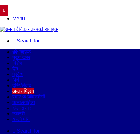
Menu
Search for
गृहपृष्ठ
मुख्य खबर
विशेष
देश
प्रदेश
अर्थ
दृष्टि/संवाद
अन्तराष्ट्रिय
स्वास्थ्य/जीवनशैली
कला/साहित्य
खेल संसार
ग्यालरी
यस्तो पनि
Search for