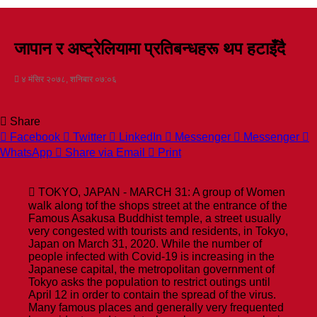
जापान र अष्ट्रेलियामा प्रतिबन्धहरू थप हटाइँदै
४ मंसिर २०७८, शनिबार ०७:०६
Share
Facebook
Twitter
LinkedIn
Messenger
Messenger
WhatsApp
Share via Email
Print
TOKYO, JAPAN - MARCH 31: A group of Women
walk along tof the shops street at the entrance of the
Famous Asakusa Buddhist temple, a street usually
very congested with tourists and residents, in Tokyo,
Japan on March 31, 2020. While the number of
people infected with Covid-19 is increasing in the
Japanese capital, the metropolitan government of
Tokyo asks the population to restrict outings until
April 12 in order to contain the spread of the virus.
Many famous places and generally very frequented