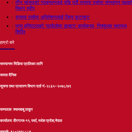
तीन सांसदको गठबन्धनलाई पछि पार्दै रास्वपा पर्सामा संस्थापन पक्षको
क्लिन स्वीप
रास्वपा पर्सामा अधिवेशनलाई लिएर कुटाकुट
प्रभु हस्पिटलको ‘घरदैलोमा डाक्टर’ कार्यक्रम, निश्शुल्क स्वास्थ्य
शिविर
हाम्रो बारे
समयान्तर मिडिया प्रालिका लागि
समता दैनिक
सूचना तथा प्रसारण विभाग दर्ता नं.-२८६५–२०७८/७९
सम्पादक: श्यामबाबु ठाकुर
कार्यालय: वीरगञ्ज-११, पर्सा, मधेश प्रदेश,नेपाल
सम्पर्क: ९८०२९१८८८१