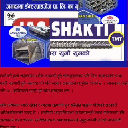
त्यसैगरी ठूलो सङ्ख्यामा दर्शक सहभागी हुने खेलकुदहरूमा पनि सिट सङ्ख्याको आधा
मात्रै सहभागी हुने व्यवस्था गर्न पनि जापान सरकारले अनुरोध गरेको छ । जापानका अझै
पनि ७५ प्रतिशतले मात्रै पूर्ण खोप लगाएका छन् ।
खोप अभियान जारी रहेको र त्यसमा सहभागी हुन सबैलाई आह्वान गरिएको सरकारी
अधिकारीहरूको भनाइ छ । त्यसैगरी अष्ट्रेलियाका प्रधानमन्त्री स्कट मोरिसनले पनि
सरकारले चरण चरणमा प्रतिबन्धात्मक व्यवस्थाहरूलाई खुकुलो पार्दै लगेको जानकारी
दिएका छन् ।