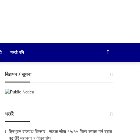
Search
री
यस्तो पनि
for
बिज्ञापन / सूचना
भर्खरै
त्रिभुवन राजपथ विस्तार : सडक सीमा १५/१५ मिटर कायम गर्न दबाब
बढाउँदै महानगर र वीउवासंघ