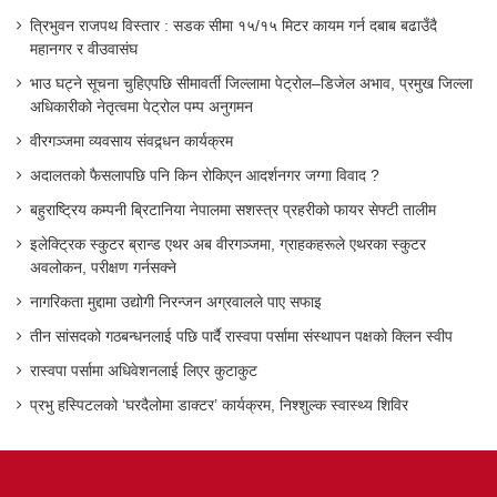
त्रिभुवन राजपथ विस्तार : सडक सीमा १५/१५ मिटर कायम गर्न दबाब बढाउँदै
महानगर र वीउवासंघ
भाउ घट्ने सूचना चुहिएपछि सीमावर्ती जिल्लामा पेट्रोल–डिजेल अभाव, प्रमुख जिल्ला
अधिकारीको नेतृत्वमा पेट्रोल पम्प अनुगमन
वीरगञ्जमा व्यवसाय संवद्र्धन कार्यक्रम
अदालतको फैसलापछि पनि किन रोकिएन आदर्शनगर जग्गा विवाद ?
बहुराष्ट्रिय कम्पनी ब्रिटानिया नेपालमा सशस्त्र प्रहरीको फायर सेफ्टी तालीम
इलेक्ट्रिक स्कुटर ब्रान्ड एथर अब वीरगञ्जमा, ग्राहकहरूले एथरका स्कुटर
अवलोकन, परीक्षण गर्नसक्ने
नागरिकता मुद्दामा उद्योगी निरन्जन अग्रवालले पाए सफाइ
तीन सांसदको गठबन्धनलाई पछि पार्दै रास्वपा पर्सामा संस्थापन पक्षको क्लिन स्वीप
रास्वपा पर्सामा अधिवेशनलाई लिएर कुटाकुट
प्रभु हस्पिटलको ‘घरदैलोमा डाक्टर’ कार्यक्रम, निश्शुल्क स्वास्थ्य शिविर