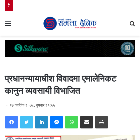
Menu
S
fo
प्रधानन्यायाधीश विवादमा एमालेनिकट
कानुन व्यवसायी विभाजित
१७ कार्तिक २०७८, बुधबार २१:५५
Facebook
Twitter
LinkedIn
Messenger
WhatsApp
Share via Email
Print