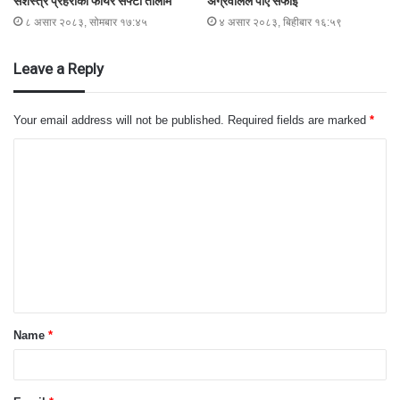
सशस्त्र प्रहरीको फायर सेफ्टी तालीम
अग्रवालले पाए सफाइ
८ असार २०८३, सोमबार १७:४५
४ असार २०८३, बिहीबार १६:५९
Leave a Reply
Your email address will not be published.
Required fields are marked
*
C
o
m
m
e
n
t
Name
*
*