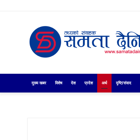
मुख्य खबर
गृहपृष्ठ
विशेष
देश
प्रदेश
अर्थ
दृष्टि/संवाद