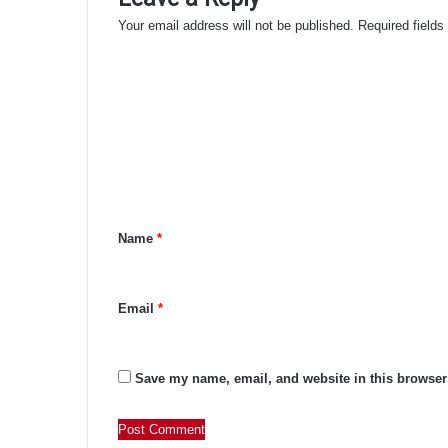
Your email address will not be published.
Required field
C
o
m
m
e
n
Name
*
t
*
Email
*
Save my name, email, and website in this browser 