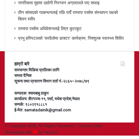
नागरिकता मुद्दामा उद्योगी निरन्जन अग्रवालले पाए सफाइ
तीन सांसदको गठबन्धनलाई पछि पार्दै रास्वपा पर्सामा संस्थापन पक्षको
क्लिन स्वीप
रास्वपा पर्सामा अधिवेशनलाई लिएर कुटाकुट
प्रभु हस्पिटलको ‘घरदैलोमा डाक्टर’ कार्यक्रम, निश्शुल्क स्वास्थ्य शिविर
हाम्रो बारे
समयान्तर मिडिया प्रालिका लागि
समता दैनिक
सूचना तथा प्रसारण विभाग दर्ता नं.-२८६५–२०७८/७९
सम्पादक: श्यामबाबु ठाकुर
कार्यालय: वीरगञ्ज-११, पर्सा, मधेश प्रदेश,नेपाल
सम्पर्क: ९८०२९१८८८१
ई-मेल: samatadainik@gmail.com
© Copyright 2026, All Rights Reserved |
Samata Daily
Developed with
by
Nechno