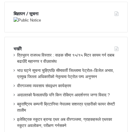
बिज्ञापन / सूचना
भर्खरै
त्रिभुवन राजपथ विस्तार : सडक सीमा १५/१५ मिटर कायम गर्न दबाब
बढाउँदै महानगर र वीउवासंघ
भाउ घट्ने सूचना चुहिएपछि सीमावर्ती जिल्लामा पेट्रोल–डिजेल अभाव,
प्रमुख जिल्ला अधिकारीको नेतृत्वमा पेट्रोल पम्प अनुगमन
वीरगञ्जमा व्यवसाय संवद्र्धन कार्यक्रम
अदालतको फैसलापछि पनि किन रोकिएन आदर्शनगर जग्गा विवाद ?
बहुराष्ट्रिय कम्पनी ब्रिटानिया नेपालमा सशस्त्र प्रहरीको फायर सेफ्टी
तालीम
इलेक्ट्रिक स्कुटर ब्रान्ड एथर अब वीरगञ्जमा, ग्राहकहरूले एथरका
स्कुटर अवलोकन, परीक्षण गर्नसक्ने