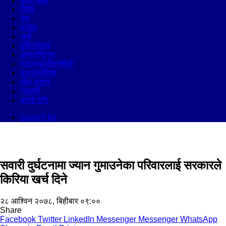
मुख्य खबर
विशेष
देश
प्रदेश
अर्थ
दृष्टि/संवाद
अन्तराष्ट्रिय
स्वास्थ्य/जीवनशैली
कला/साहित्य
खेल संसार
ग्यालरी
यस्तो पनि
Search for
सवारी दुर्घटनामा ज्यान गुमाउनेका परिवारलाई सरकारले
किरिया खर्च दिने
२८ आश्विन २०७८, बिहीबार ०९:००
Share
Facebook
Twitter
LinkedIn
Messenger
Messenger
WhatsApp