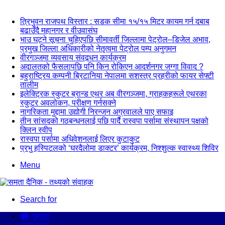
न्यूज अपडेट
त्रिभुवन राजपथ विस्तार : सडक सीमा १५/१५ मिटर कायम गर्न दबाब
बढाउँदै महानगर र वीउवासंघ
भाउ घट्ने सूचना चुहिएपछि सीमावर्ती जिल्लामा पेट्रोल–डिजेल अभाव,
प्रमुख जिल्ला अधिकारीको नेतृत्वमा पेट्रोल पम्प अनुगमन
वीरगञ्जमा व्यवसाय संवद्र्धन कार्यक्रम
अदालतको फैसलापछि पनि किन रोकिएन आदर्शनगर जग्गा विवाद ?
बहुराष्ट्रिय कम्पनी ब्रिटानिया नेपालमा सशस्त्र प्रहरीको फायर सेफ्टी
तालीम
इलेक्ट्रिक स्कुटर ब्रान्ड एथर अब वीरगञ्जमा, ग्राहकहरूले एथरका
स्कुटर अवलोकन, परीक्षण गर्नसक्ने
नागरिकता मुद्दामा उद्योगी निरन्जन अग्रवालले पाए सफाइ
तीन सांसदको गठबन्धनलाई पछि पार्दै रास्वपा पर्सामा संस्थापन पक्षको
क्लिन स्वीप
रास्वपा पर्सामा अधिवेशनलाई लिएर कुटाकुट
प्रभु हस्पिटलको ‘घरदैलोमा डाक्टर’ कार्यक्रम, निश्शुल्क स्वास्थ्य शिविर
Menu
Search for
गृहपृष्ठ