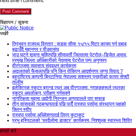
next time I comment.
बिज्ञापन / सूचना
भर्खरै
त्रिभुवन राजपथ विस्तार : सडक सीमा १५/१५ मिटर कायम गर्न दबाब
बढाउँदै महानगर र वीउवासंघ
भाउ घट्ने सूचना चुहिएपछि सीमावर्ती जिल्लामा पेट्रोल–डिजेल अभाव,
प्रमुख जिल्ला अधिकारीको नेतृत्वमा पेट्रोल पम्प अनुगमन
वीरगञ्जमा व्यवसाय संवद्र्धन कार्यक्रम
अदालतको फैसलापछि पनि किन रोकिएन आदर्शनगर जग्गा विवाद ?
बहुराष्ट्रिय कम्पनी ब्रिटानिया नेपालमा सशस्त्र प्रहरीको फायर सेफ्टी
तालीम
इलेक्ट्रिक स्कुटर ब्रान्ड एथर अब वीरगञ्जमा, ग्राहकहरूले एथरका
स्कुटर अवलोकन, परीक्षण गर्नसक्ने
नागरिकता मुद्दामा उद्योगी निरन्जन अग्रवालले पाए सफाइ
तीन सांसदको गठबन्धनलाई पछि पार्दै रास्वपा पर्सामा संस्थापन पक्षको
क्लिन स्वीप
रास्वपा पर्सामा अधिवेशनलाई लिएर कुटाकुट
प्रभु हस्पिटलको ‘घरदैलोमा डाक्टर’ कार्यक्रम, निश्शुल्क स्वास्थ्य शिविर
हाम्रो बारे