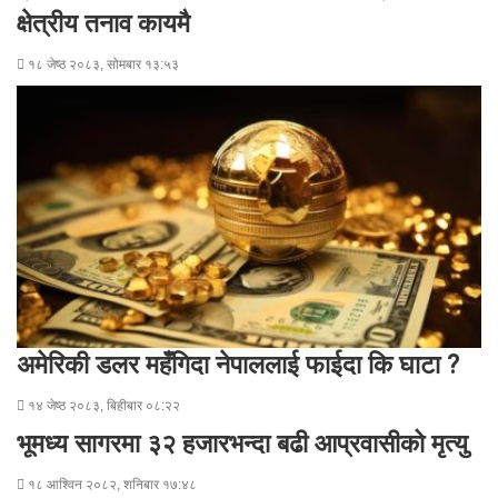
a
क्षेत्रीय तनाव कायमै
i
l
१८ जेष्ठ २०८३, सोमबार १३:५३
अमेरिकी डलर महँगिदा नेपाललाई फाईदा कि घाटा ?
१४ जेष्ठ २०८३, बिहीबार ०८:२२
भूमध्य सागरमा ३२ हजारभन्दा बढी आप्रवासीको मृत्यु
१८ आश्विन २०८२, शनिबार १७:४८