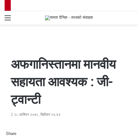
Menu
S
fo
अफगानिस्तानमा मानवीय
सहायता आवश्यक : जी-
ट्वान्टी
२८ आश्विन २०७८, बिहीबार ०६:४९
Share