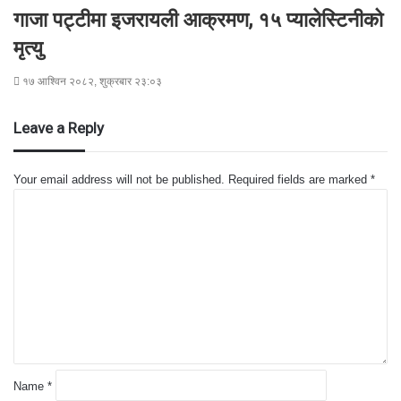
गाजा पट्टीमा इजरायली आक्रमण, १५ प्यालेस्टिनीको
मृत्यु
१७ आश्विन २०८२, शुक्रबार २३:०३
Leave a Reply
Your email address will not be published.
Required fields are marked
*
C
o
m
m
e
n
t
*
Name
*