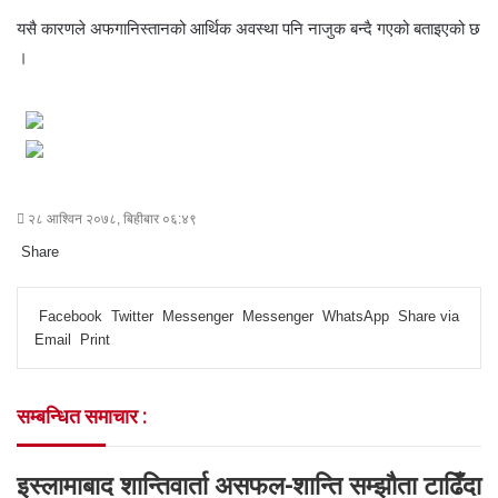
यसै कारणले अफगानिस्तानको आर्थिक अवस्था पनि नाजुक बन्दै गएको बताइएको छ
।
२८ आश्विन २०७८, बिहीबार ०६:४९
Share
F
T
L
M
M
W
S
P
a
w
i
e
e
h
h
r
Facebook
Twitter
Messenger
Messenger
WhatsApp
Share via
c
i
n
s
s
a
a
i
Email
Print
e
t
k
s
s
t
r
n
b
t
e
e
e
s
e
t
o
e
d
n
n
A
v
सम्बन्धित समाचार :
o
r
I
g
g
p
i
k
n
e
e
p
a
r
r
E
इस्लामाबाद शान्तिवार्ता असफल-शान्ति सम्झौता टाढिँदा
m