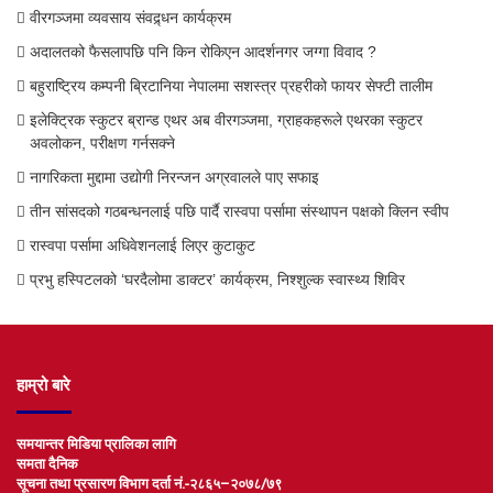
वीरगञ्जमा व्यवसाय संवद्र्धन कार्यक्रम
अदालतको फैसलापछि पनि किन रोकिएन आदर्शनगर जग्गा विवाद ?
बहुराष्ट्रिय कम्पनी ब्रिटानिया नेपालमा सशस्त्र प्रहरीको फायर सेफ्टी तालीम
इलेक्ट्रिक स्कुटर ब्रान्ड एथर अब वीरगञ्जमा, ग्राहकहरूले एथरका स्कुटर
अवलोकन, परीक्षण गर्नसक्ने
नागरिकता मुद्दामा उद्योगी निरन्जन अग्रवालले पाए सफाइ
तीन सांसदको गठबन्धनलाई पछि पार्दै रास्वपा पर्सामा संस्थापन पक्षको क्लिन स्वीप
रास्वपा पर्सामा अधिवेशनलाई लिएर कुटाकुट
प्रभु हस्पिटलको ‘घरदैलोमा डाक्टर’ कार्यक्रम, निश्शुल्क स्वास्थ्य शिविर
हाम्रो बारे
समयान्तर मिडिया प्रालिका लागि
समता दैनिक
सूचना तथा प्रसारण विभाग दर्ता नं.-२८६५–२०७८/७९