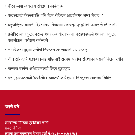
वीरगञ्जमा व्यवसाय संवद्र्धन कार्यक्रम
अदालतको फैसलापछि पनि किन रोकिएन आदर्शनगर जग्गा विवाद ?
बहुराष्ट्रिय कम्पनी ब्रिटानिया नेपालमा सशस्त्र प्रहरीको फायर सेफ्टी तालीम
इलेक्ट्रिक स्कुटर ब्रान्ड एथर अब वीरगञ्जमा, ग्राहकहरूले एथरका स्कुटर
अवलोकन, परीक्षण गर्नसक्ने
नागरिकता मुद्दामा उद्योगी निरन्जन अग्रवालले पाए सफाइ
तीन सांसदको गठबन्धनलाई पछि पार्दै रास्वपा पर्सामा संस्थापन पक्षको क्लिन स्वीप
रास्वपा पर्सामा अधिवेशनलाई लिएर कुटाकुट
प्रभु हस्पिटलको ‘घरदैलोमा डाक्टर’ कार्यक्रम, निश्शुल्क स्वास्थ्य शिविर
हाम्रो बारे
समयान्तर मिडिया प्रालिका लागि
समता दैनिक
सूचना तथा प्रसारण विभाग दर्ता नं.-२८६५–२०७८/७९