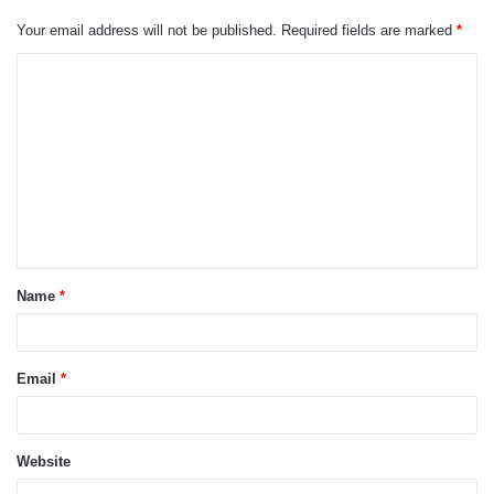
Your email address will not be published.
Required fields are marked
*
C
o
m
m
e
n
t
Name
*
*
Email
*
Website