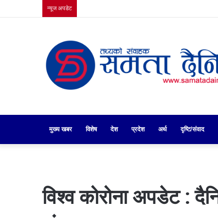
न्यूज अपडेट
मुख्य खबर
गृहपृष्ठ
विशेष
देश
प्रदेश
अर्थ
दृष्टि/संवाद
विश्व कोरोना अपडेट : दै