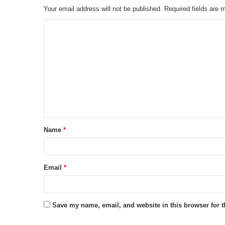
Your email address will not be published.
Required fields are
C
o
m
m
e
n
t
Name
*
*
Email
*
Save my name, email, and website in this browser for 