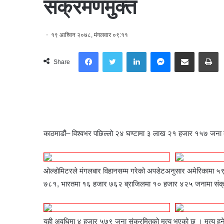
संक्रमणमुक्त
१९ आश्विन २०७८, मंगलवार ०९:११
Facebook
Twitter
LinkedIn
Messenger
Share via Email
Print
Share
काठमाडौं– विश्वभर पछिल्लो २४ घण्टामा ३ लाख २१ हजार १५७ जना 
ओल्डोमिटरले मंगलबार विहानसम्म गरेको अपडेटअनुसार अमेरिकामा 
७८१, भारतमा १६ हजार ७६२ ब्राजिलमा १० हजार ४२५ जनामा संक्र
यही अवधिमा ४ हजार ५७९ जना संक्रमितको मृत्यु भएको छ । मृत्यु हु