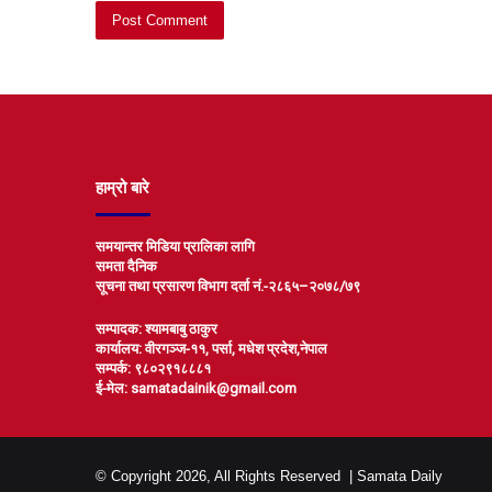
हाम्रो बारे
समयान्तर मिडिया प्रालिका लागि
समता दैनिक
सूचना तथा प्रसारण विभाग दर्ता नं.-२८६५–२०७८/७९
सम्पादक: श्यामबाबु ठाकुर
कार्यालय: वीरगञ्ज-११, पर्सा, मधेश प्रदेश,नेपाल
सम्पर्क: ९८०२९१८८८१
ई-मेल: samatadainik@gmail.com
© Copyright 2026, All Rights Reserved |
Samata Daily