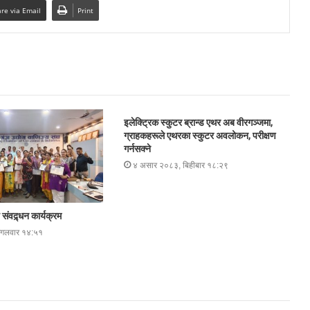
re via Email
Print
इलेक्ट्रिक स्कुटर ब्रान्ड एथर अब वीरगञ्जमा,
ग्राहकहरूले एथरका स्कुटर अवलोकन, परीक्षण
गर्नसक्ने
४ असार २०८३, बिहीबार १८:२९
संवद्र्धन कार्यक्रम
ंगलवार १४:५१