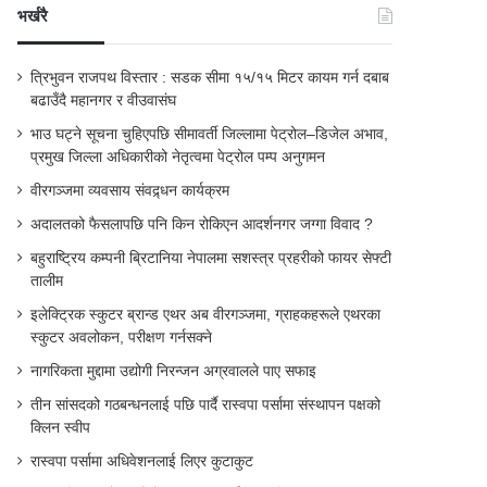
भर्खरै
त्रिभुवन राजपथ विस्तार : सडक सीमा १५/१५ मिटर कायम गर्न दबाब
बढाउँदै महानगर र वीउवासंघ
भाउ घट्ने सूचना चुहिएपछि सीमावर्ती जिल्लामा पेट्रोल–डिजेल अभाव,
प्रमुख जिल्ला अधिकारीको नेतृत्वमा पेट्रोल पम्प अनुगमन
वीरगञ्जमा व्यवसाय संवद्र्धन कार्यक्रम
अदालतको फैसलापछि पनि किन रोकिएन आदर्शनगर जग्गा विवाद ?
बहुराष्ट्रिय कम्पनी ब्रिटानिया नेपालमा सशस्त्र प्रहरीको फायर सेफ्टी
तालीम
इलेक्ट्रिक स्कुटर ब्रान्ड एथर अब वीरगञ्जमा, ग्राहकहरूले एथरका
स्कुटर अवलोकन, परीक्षण गर्नसक्ने
नागरिकता मुद्दामा उद्योगी निरन्जन अग्रवालले पाए सफाइ
तीन सांसदको गठबन्धनलाई पछि पार्दै रास्वपा पर्सामा संस्थापन पक्षको
क्लिन स्वीप
रास्वपा पर्सामा अधिवेशनलाई लिएर कुटाकुट