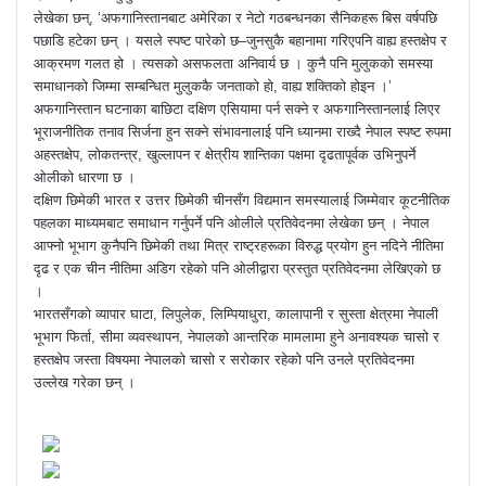
लेखेका छन्, ‘अफगानिस्तानबाट अमेरिका र नेटो गठबन्धनका सैनिकहरू बिस वर्षपछि
पछाडि हटेका छन् । यसले स्पष्ट पारेको छ–जुनसुकै बहानामा गरिएपनि वाह्य हस्तक्षेप र
आक्रमण गलत हो । त्यसको असफलता अनिवार्य छ । कुनै पनि मुलुकको समस्या
समाधानको जिम्मा सम्बन्धित मुलुककै जनताको हो, वाह्य शक्तिको होइन ।’
अफगानिस्तान घटनाका बाछिटा दक्षिण एसियामा पर्न सक्ने र अफगानिस्तानलाई लिएर
भूराजनीतिक तनाव सिर्जना हुन सक्ने संभावनालाई पनि ध्यानमा राख्दै नेपाल स्पष्ट रुपमा
अहस्तक्षेप, लोकतन्त्र, खुल्लापन र क्षेत्रीय शान्तिका पक्षमा दृढतापूर्वक उभिनुपर्ने
ओलीको धारणा छ ।
दक्षिण छिमेकी भारत र उत्तर छिमेकी चीनसँग विद्यमान समस्यालाई जिम्मेवार कूटनीतिक
पहलका माध्यमबाट समाधान गर्नुपर्ने पनि ओलीले प्रतिवेदनमा लेखेका छन् । नेपाल
आफ्नो भूभाग कुनैपनि छिमेकी तथा मित्र राष्ट्रहरूका विरुद्ध प्रयोग हुन नदिने नीतिमा
दृढ र एक चीन नीतिमा अडिग रहेको पनि ओलीद्वारा प्रस्तुत प्रतिवेदनमा लेखिएको छ
।
भारतसँगको व्यापार घाटा, लिपुलेक, लिम्पियाधुरा, कालापानी र सुस्ता क्षेत्रमा नेपाली
भूभाग फिर्ता, सीमा व्यवस्थापन, नेपालको आन्तरिक मामलामा हुने अनावश्यक चासो र
हस्तक्षेप जस्ता विषयमा नेपालको चासो र सरोकार रहेको पनि उनले प्रतिवेदनमा
उल्लेख गरेका छन् ।