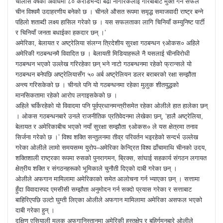
चालीस वर्षको अवधिमा ८० करोडभन्दा बढी नागरिकलाई गरिबीबाट मुक्त गर्न सफल
चीन विश्वमै उदाहरणीय बनेको छ । चीनले औसत रूपमा समृद्ध समाजवादी राष्ट्र बन्ने
पहिलो शताब्दी लक्ष्य हासिल गरेको छ । यस सफलताका लागि चिनियाँ कम्युनिष्ट पार्टी
र चिनियाँ जनता बधाईका हकदार छन् ।’
अमेरिका, बेलायत र अष्ट्रेलिया संलग्न त्रिदेशीय सुरक्षा गठबन्धन ९ओकस० अहिले
अमेरिकी गठबन्धनमै विवादित छ । बेलायती मिडियाहरूले नै यसलाई चीनविरोधी
गठबन्धन भएको उल्लेख गरिरहेका छन् भने नाटो गठबन्धनमा रहेको फ्रान्सले यो
गठबन्धन बनेपछि अष्ट्रेलियासँग ५० अर्ब अष्ट्रेलियन डलर बराबरको रक्षा सम्झौता
अन्त्य गरिसकेको छ । चीनले पनि यो गठबन्धनमा रहेका मुलुक शीतयुद्धको
मानसिकतामा रहेको आरोप लगाइसकेको छ ।
अहिले चर्किरहेको यो विवादमा पनि पूर्वप्रधानमन्त्रीसमेत रहेका ओलीले हात हालेका छन्
। ओकस गठबन्धनबारे उनले राजनीतिक प्रतिवेदनमा लेखेका छन्, ‘हालै अष्ट्रेलिया,
बेलायत र अमेरिकाबीच भएको नयाँ सुरक्षा सम्झौता ९ओकस० ले यस क्षेत्रमा तनाव
सिर्जना गरेको छ ।’ विश्व शक्ति सन्तुलनमा तीव्र परिवर्तन भइरहेको सन्दर्भ उल्लेख
गरेका ओलीले लामो समयसम्म युरोप–अमेरिका केन्द्रित विश्व ढाँचामाथि चीनको उदय,
शक्तिशाली राष्ट्रका रूपमा रुसको पुनरागमन, ब्रिक्स, सांघाई सहकार्य संगठन लगायत
क्षेत्रीय शक्ति र संगठनहरूको भूमिकाले चुनौती दिएको दाबी गरेका छन् ।
ओलीले अफगान मामिलामा अमेरिकाको समेत आलोचना गर्न भ्याएका छन् । सत्तामा
हुँदा विवादास्पद एमसीसी सम्झौता अनुमोदन गर्न सक्दो प्रयास गरेका र सत्ताबाट
बाहिरिएपछि उल्टो घुम्ती लिएका ओलीले अफगान मामिलामा अमेरिका असफल भएको
दाबी गरेका हुन् ।
दक्षिण एसियाली मुलुक अफगानिस्तानमा अमेरिकी हस्तक्षेप र बहिर्गमनबारे ओलीले