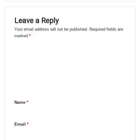
Leave a Reply
Your email address will not be published.
Required fields are
marked
*
C
o
m
m
e
n
Name
*
t
*
Email
*