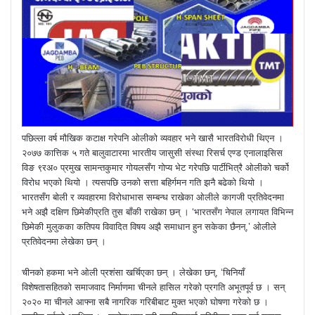
पछिल्ला वर्ष मौखिक कटाक्ष गरेपनि ओलीको व्यवहार भने खासै भारतविरोधी थिएन ।
२०७७ कात्तिक ५ गते बालुवाटारमा भारतीय जासुसी संस्था रिसर्च एण्ड एनालाइसिस
विङ ९रअ० प्रमुख सामन्तकुमार गोयलसँग गोप्य भेट गरेपछि पार्टीभित्रै ओलीको चर्को
विरोध भएको थियो । त्यसपछि उनको सत्ता बहिर्गमन गति झनै बढेको थियो ।
भारतसँग बोली र व्यवहारमा विरोधाभास सम्बन्ध राखेका ओलीले कागजी प्रतिवेदनमा
भने अझै दक्षिण छिमेकीप्रति तुस बाँकी राखेका छन् । ‘भारतसँग नेपाल लगायत विभिन्न
छिमेकी मुलुकका कतिपय विवादित विषय अझै समाधान हुन सकेका छैनन्,’ ओलीले
प्रतिवेदनमा लेखेका छन् ।
चीनको हकमा भने ओली प्रशंसा खर्चिएका छन् । लेखेका छन्, ‘चिनियाँ
विशेषतासहितको समाजवाद निर्माणमा चीनले हासिल गरेको प्रगति अभूतपूर्व छ । सन्
२०२० मा चीनले आफ्ना सबै नागरिक गरिबीबाट मुक्त भएको घोषणा गरेको छ ।