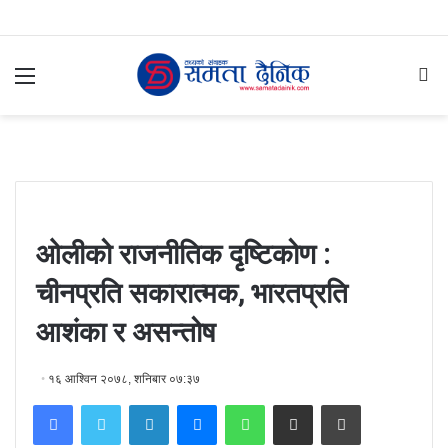
Menu
S
fo
ओलीको राजनीतिक दृष्टिकोण :
चीनप्रति सकारात्मक, भारतप्रति
आशंका र असन्तोष
१६ आश्विन २०७८, शनिबार ०७:३७
Facebook
Twitter
LinkedIn
Messenger
WhatsApp
Share via Email
Print