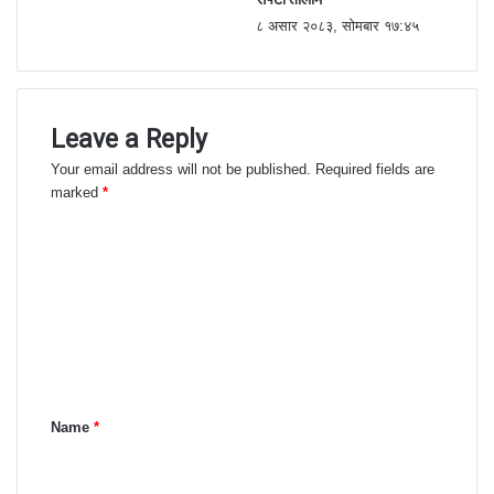
८ असार २०८३, सोमबार १७:४५
Leave a Reply
Your email address will not be published.
Required fields are
marked
*
C
o
m
m
e
n
Name
*
t
*