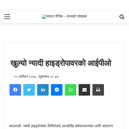
Menu
S
fo
खुल्यो न्यादी हाइड्रोपावरको आईपीओ
१५ आश्विन २०७८, शुक्रबार ०८:४६
Facebook
Twitter
LinkedIn
Messenger
WhatsApp
Share via Email
Print
काठमाडौ- न्यादी हाइड्रोपावर लिमिटेडले आजदेखि सर्वसाधारणका लागि साधारण