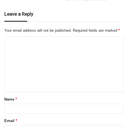
Leave a Reply
Your email address will not be published.
Required fields are marked
*
C
o
m
m
e
n
t
Name
*
*
Email
*