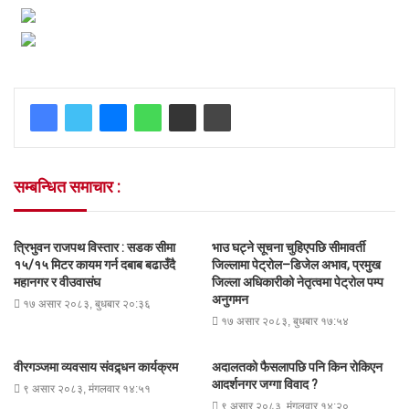
सम्बन्धित समाचार :
त्रिभुवन राजपथ विस्तार : सडक सीमा
भाउ घट्ने सूचना चुहिएपछि सीमावर्ती
१५/१५ मिटर कायम गर्न दबाब बढाउँदै
जिल्लामा पेट्रोल–डिजेल अभाव, प्रमुख
महानगर र वीउवासंघ
जिल्ला अधिकारीको नेतृत्वमा पेट्रोल पम्प
अनुगमन
१७ असार २०८३, बुधबार २०:३६
१७ असार २०८३, बुधबार १७:५४
वीरगञ्जमा व्यवसाय संवद्र्धन कार्यक्रम
अदालतको फैसलापछि पनि किन रोकिएन
आदर्शनगर जग्गा विवाद ?
९ असार २०८३, मंगलवार १४:५१
९ असार २०८३, मंगलवार १४:२०