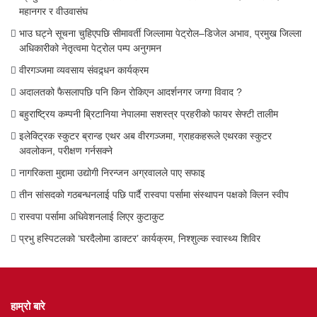
महानगर र वीउवासंघ
भाउ घट्ने सूचना चुहिएपछि सीमावर्ती जिल्लामा पेट्रोल–डिजेल अभाव, प्रमुख जिल्ला
अधिकारीको नेतृत्वमा पेट्रोल पम्प अनुगमन
वीरगञ्जमा व्यवसाय संवद्र्धन कार्यक्रम
अदालतको फैसलापछि पनि किन रोकिएन आदर्शनगर जग्गा विवाद ?
बहुराष्ट्रिय कम्पनी ब्रिटानिया नेपालमा सशस्त्र प्रहरीको फायर सेफ्टी तालीम
इलेक्ट्रिक स्कुटर ब्रान्ड एथर अब वीरगञ्जमा, ग्राहकहरूले एथरका स्कुटर
अवलोकन, परीक्षण गर्नसक्ने
नागरिकता मुद्दामा उद्योगी निरन्जन अग्रवालले पाए सफाइ
तीन सांसदको गठबन्धनलाई पछि पार्दै रास्वपा पर्सामा संस्थापन पक्षको क्लिन स्वीप
रास्वपा पर्सामा अधिवेशनलाई लिएर कुटाकुट
प्रभु हस्पिटलको ‘घरदैलोमा डाक्टर’ कार्यक्रम, निश्शुल्क स्वास्थ्य शिविर
हाम्रो बारे