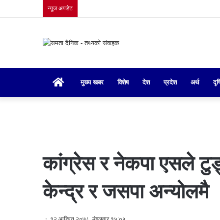
न्यूज अपडेट
गृहपृष्ठ
मुख्य खबर
विशेष
देश
प्रदेश
अर्थ
दृष
कांग्रेस र नेकपा एसले टुङ
केन्द्र र जसपा अन्योलमै
१२ आश्विन २०७८, मंगलवार १५:०५