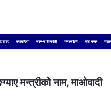
्टि/संवाद
अन्तराष्ट्रिय
स्वास्थ्य/जीवनशैली
कला/साहित्य
खेल संसार
ग्याल
्ग्याए मन्त्रीको नाम, माओवादी