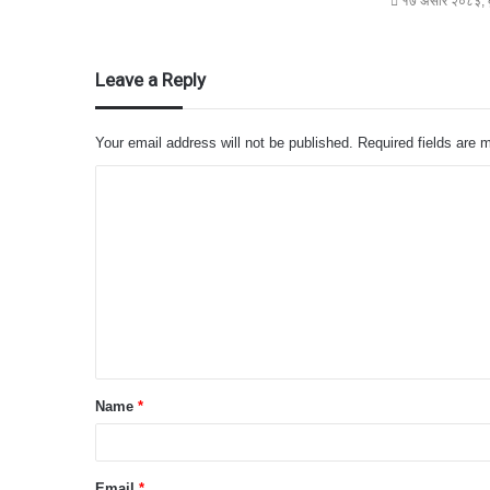
१७ असार २०८३, ब
Leave a Reply
Your email address will not be published.
Required fields are
C
o
m
m
e
n
t
Name
*
*
Email
*