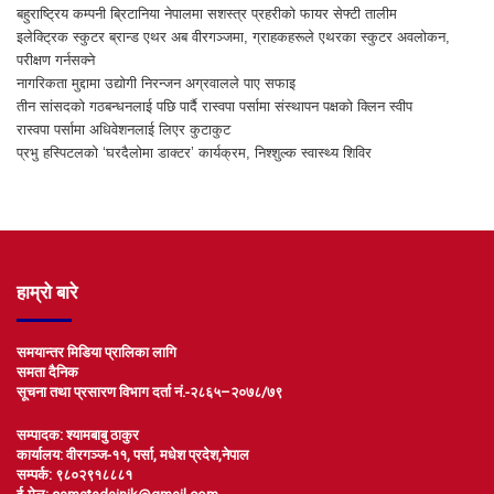
बहुराष्ट्रिय कम्पनी ब्रिटानिया नेपालमा सशस्त्र प्रहरीको फायर सेफ्टी तालीम
इलेक्ट्रिक स्कुटर ब्रान्ड एथर अब वीरगञ्जमा, ग्राहकहरूले एथरका स्कुटर अवलोकन,
परीक्षण गर्नसक्ने
नागरिकता मुद्दामा उद्योगी निरन्जन अग्रवालले पाए सफाइ
तीन सांसदको गठबन्धनलाई पछि पार्दै रास्वपा पर्सामा संस्थापन पक्षको क्लिन स्वीप
रास्वपा पर्सामा अधिवेशनलाई लिएर कुटाकुट
प्रभु हस्पिटलको ‘घरदैलोमा डाक्टर’ कार्यक्रम, निश्शुल्क स्वास्थ्य शिविर
हाम्रो बारे
समयान्तर मिडिया प्रालिका लागि
समता दैनिक
सूचना तथा प्रसारण विभाग दर्ता नं.-२८६५–२०७८/७९
सम्पादक: श्यामबाबु ठाकुर
कार्यालय: वीरगञ्ज-११, पर्सा, मधेश प्रदेश,नेपाल
सम्पर्क: ९८०२९१८८८१