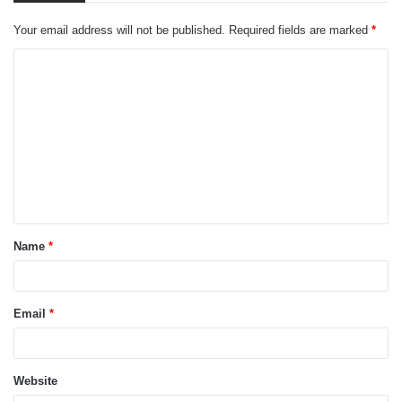
Your email address will not be published.
Required fields are marked
*
C
o
m
m
e
n
t
Name
*
*
Email
*
Website