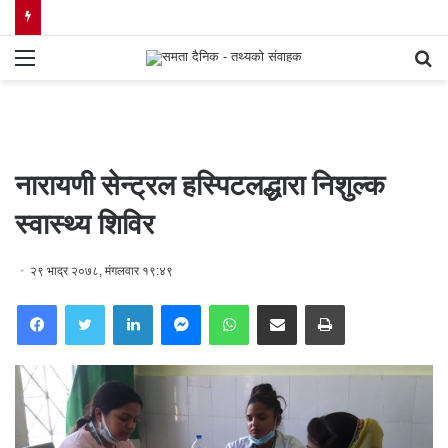
Menu
S
fo
नारायणी सेन्ट्रल हस्पिटलद्धारा निशुल्क
स्वास्थ्य शिविर
२९ भाद्र २०७८, मंगलवार १९:४९
Facebook
Twitter
LinkedIn
Messenger
WhatsApp
Share via Email
Print