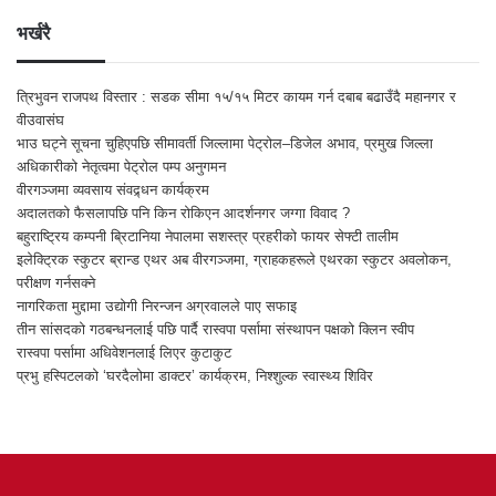
भर्खरै
त्रिभुवन राजपथ विस्तार : सडक सीमा १५/१५ मिटर कायम गर्न दबाब बढाउँदै महानगर र
वीउवासंघ
भाउ घट्ने सूचना चुहिएपछि सीमावर्ती जिल्लामा पेट्रोल–डिजेल अभाव, प्रमुख जिल्ला
अधिकारीको नेतृत्वमा पेट्रोल पम्प अनुगमन
वीरगञ्जमा व्यवसाय संवद्र्धन कार्यक्रम
अदालतको फैसलापछि पनि किन रोकिएन आदर्शनगर जग्गा विवाद ?
बहुराष्ट्रिय कम्पनी ब्रिटानिया नेपालमा सशस्त्र प्रहरीको फायर सेफ्टी तालीम
इलेक्ट्रिक स्कुटर ब्रान्ड एथर अब वीरगञ्जमा, ग्राहकहरूले एथरका स्कुटर अवलोकन,
परीक्षण गर्नसक्ने
नागरिकता मुद्दामा उद्योगी निरन्जन अग्रवालले पाए सफाइ
तीन सांसदको गठबन्धनलाई पछि पार्दै रास्वपा पर्सामा संस्थापन पक्षको क्लिन स्वीप
रास्वपा पर्सामा अधिवेशनलाई लिएर कुटाकुट
प्रभु हस्पिटलको ‘घरदैलोमा डाक्टर’ कार्यक्रम, निश्शुल्क स्वास्थ्य शिविर