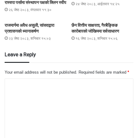
रास्वपा पर्सामा संस्थापन पक्षको क्लिन स्वीप
२४ जेष्ठ २०८३, आईतवार १४:२५
२६ जेष्ठ २०८३, मंगलवार ११:३०
राजमार्गमा अवैध असुली, सांसदद्वारा
छैन वित्तीय साक्षरता, गैरबैङ्किङ
प्रशासनको ध्यानाकर्षण
कारोबारको जोखिममा सर्वसाधारण
२३ जेष्ठ २०८३, शनिबार १५:०३
१६ जेष्ठ २०८३, शनिबार १५:०६
Leave a Reply
Your email address will not be published.
Required fields are marked
*
C
o
m
m
e
n