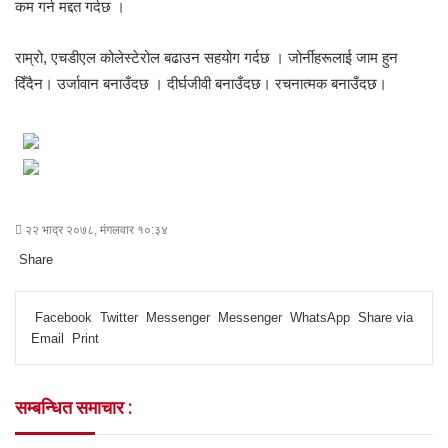
कम गर्न मद्दत गर्दछ ।
राम्रो, एचडीएल कोलेस्टेरोल बढाउन सहयोग गर्दछ । जोर्नीहरूलाई जाम हुन
दिँदैन। उर्जावान बनाउँदछ । दीर्घजीवी बनाउँदछ। रचनात्मक बनाउँदछ।
२२ भाद्र २०७८, मंगलवार १०:३४
Share
F
T
L
M
M
W
S
P
a
w
i
e
e
h
h
r
Facebook
Twitter
Messenger
Messenger
WhatsApp
Share via
c
i
n
s
s
a
a
i
Email
Print
e
t
k
s
s
t
r
n
b
t
e
e
e
s
e
t
o
e
d
n
n
A
v
सम्बन्धित समाचार :
o
r
I
g
g
p
i
k
n
e
e
p
a