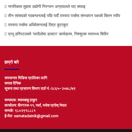
नागरिकता मुद्दामा उद्योगी निरन्जन अग्रवालले पाए सफाइ
तीन सांसदको गठबन्धनलाई पछि पार्दै रास्वपा पर्सामा संस्थापन पक्षको क्लिन स्वीप
रास्वपा पर्सामा अधिवेशनलाई लिएर कुटाकुट
प्रभु हस्पिटलको ‘घरदैलोमा डाक्टर’ कार्यक्रम, निश्शुल्क स्वास्थ्य शिविर
हाम्रो बारे
समयान्तर मिडिया प्रालिका लागि
समता दैनिक
सूचना तथा प्रसारण विभाग दर्ता नं.-२८६५–२०७८/७९
सम्पादक: श्यामबाबु ठाकुर
कार्यालय: वीरगञ्ज-११, पर्सा, मधेश प्रदेश,नेपाल
सम्पर्क: ९८०२९१८८८१
ई-मेल: samatadainik@gmail.com