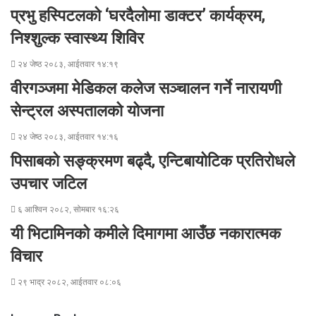
r
r
E
प्रभु हस्पिटलको ‘घरदैलोमा डाक्टर’ कार्यक्रम,
m
a
निश्शुल्क स्वास्थ्य शिविर
i
l
२४ जेष्ठ २०८३, आईतवार १४:१९
वीरगञ्जमा मेडिकल कलेज सञ्चालन गर्ने नारायणी
सेन्ट्रल अस्पतालको योजना
२४ जेष्ठ २०८३, आईतवार १४:१६
पिसाबको सङ्क्रमण बढ्दै, एन्टिबायोटिक प्रतिरोधले
उपचार जटिल
६ आश्विन २०८२, सोमबार १६:२६
यी भिटामिनको कमीले दिमागमा आउँछ नकारात्मक
विचार
२९ भाद्र २०८२, आईतवार ०८:०६