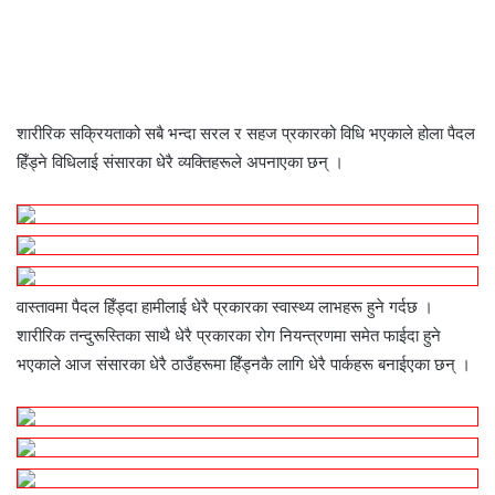
a
w
i
e
e
h
h
r
c
i
n
s
s
a
a
i
e
t
k
s
s
t
r
n
b
t
e
e
e
s
e
t
o
e
d
n
n
A
v
o
r
I
g
g
p
i
शारीरिक सक्रियताको सबै भन्दा सरल र सहज प्रकारको विधि भएकाले होला पैदल
k
n
e
e
p
a
हिँड्ने विधिलाई संसारका धेरै व्यक्तिहरूले अपनाएका छन् ।
r
r
E
m
a
i
l
वास्तावमा पैदल हिँड्दा हामीलाई धेरै प्रकारका स्वास्थ्य लाभहरू हुने गर्दछ ।
शारीरिक तन्दुरूस्तिका साथै धेरै प्रकारका रोग नियन्त्रणमा समेत फाईदा हुने
भएकाले आज संसारका धेरै ठाउँहरूमा हिँड्नकै लागि धेरै पार्कहरू बनाईएका छन् ।