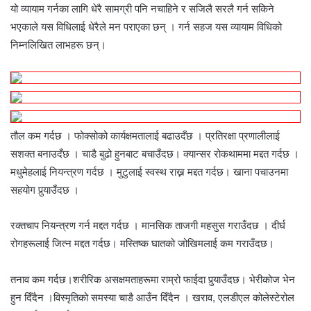
यो व्यायाम गर्नका लागि धेरै सामग्री पनि नचाहिने र सजिलै सरलै गर्न सकिने
भएकाले यस विधिलाई धेरैले मन पराएका छन् । गर्न सहज यस व्यायाम विधिको
निम्नलिखित लाभहरू छन्।
तौल कम गर्दछ । फोक्सोको कार्यक्षमतालाई बढाउदँछ । प्रतिरक्षा प्रणालीलाई
सशक्त बनाउदँछ । चाडै बुढो हुनबाट बचाउँदछ। क्यान्सर रोकथाममा मद्दत गर्दछ ।
मधुमेहलाई नियन्त्रण गर्दछ । मुटुलाई स्वस्थ राख्न मद्दत गर्दछ। खाना पचाउनमा
सहयोग पुर्‍याउँदछ ।
रक्तचाप नियन्त्रण गर्न मद्दत गर्दछ । मानसिक ताजगी महसुस गराउँदछ । दीर्घ
रोगहरूलाई जित्न मद्दत गर्दछ। मस्तिष्क घातको जोखिमलाई कम गराउँदछ।
तनाव कम गर्दछ।शरीरिक असक्षमताहरूमा राम्रो फाईदा पुर्‍याउँदछ। भेरीकोज भेन
हुन दिँदैन ।विस्मृतिको समस्या चाडै आउँन दिँदैन । खराव, एलडीएल कोलेस्टेरोल