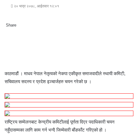
२० भाद्र २०७८, आईतवार १२:०१
Share
F
T
L
M
M
W
S
P
a
w
i
e
e
h
h
r
c
i
n
s
s
a
a
i
e
t
k
s
s
t
r
n
b
t
e
e
e
s
e
t
o
e
d
n
n
A
v
o
r
I
g
g
p
i
काठमाडौं । माधव नेपाल नेतृत्वको नेकपा एकीकृत समाजवादीले स्थायी कमिटी,
k
n
e
e
p
a
सचिवालय सदस्य र प्रदेश इञ्चार्जहरु चयन गरेको छ ।
r
r
E
m
a
i
l
राष्ट्रिय सम्मेलनबाट केन्द्रीय कमिटीलाई पूर्णता दिएर पदाधिकारी चयन
नहुँदासम्मका लागि काम गर्न भन्दै जिम्मेवारी बाँडफाँट गरिएको हो ।