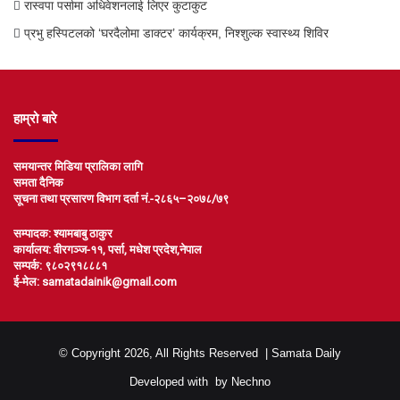
रास्वपा पर्सामा अधिवेशनलाई लिएर कुटाकुट
प्रभु हस्पिटलको ‘घरदैलोमा डाक्टर’ कार्यक्रम, निश्शुल्क स्वास्थ्य शिविर
हाम्रो बारे
समयान्तर मिडिया प्रालिका लागि
समता दैनिक
सूचना तथा प्रसारण विभाग दर्ता नं.-२८६५–२०७८/७९
सम्पादक: श्यामबाबु ठाकुर
कार्यालय: वीरगञ्ज-११, पर्सा, मधेश प्रदेश,नेपाल
सम्पर्क: ९८०२९१८८८१
ई-मेल: samatadainik@gmail.com
© Copyright 2026, All Rights Reserved |
Samata Daily
Developed with
by
Nechno