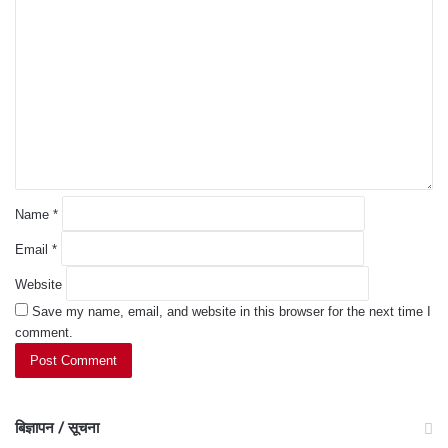
C
o
m
m
e
n
t
*
Name
*
Email
*
Website
Save my name, email, and website in this browser for the next time I
comment.
बिज्ञापन / सूचना