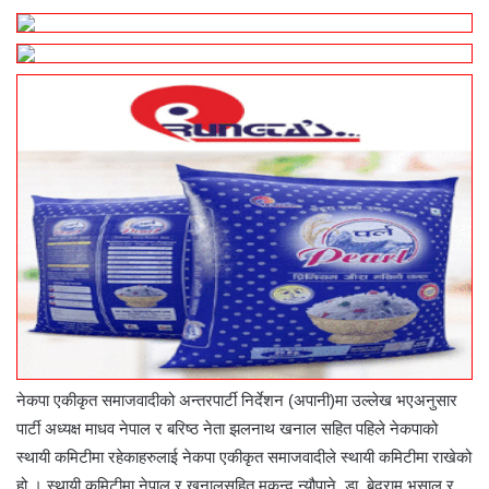
नेकपा एकीकृत समाजवादीको अन्तरपार्टी निर्देशन (अपानी)मा उल्लेख भएअनुसार
पार्टी अध्यक्ष माधव नेपाल र बरिष्ठ नेता झलनाथ खनाल सहित पहिले नेकपाको
स्थायी कमिटीमा रहेकाहरुलाई नेकपा एकीकृत समाजवादीले स्थायी कमिटीमा राखेको
हो । स्थायी कमिटीमा नेपाल र खनालसहित मुकुन्द न्यौपाने, डा. बेदुराम भुसाल र