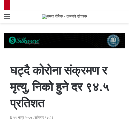
Menu
S
fo
घट्दै कोरोना संक्रमण र
मृत्यु, निको हुने दर ९४.५
प्रतिशत
१९ भाद्र २०७८, शनिबार १७:२६