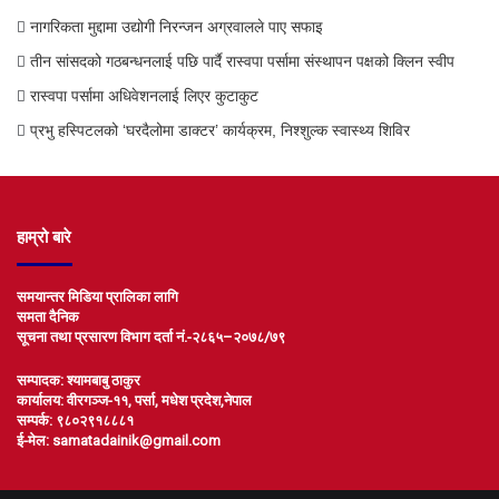
नागरिकता मुद्दामा उद्योगी निरन्जन अग्रवालले पाए सफाइ
तीन सांसदको गठबन्धनलाई पछि पार्दै रास्वपा पर्सामा संस्थापन पक्षको क्लिन स्वीप
रास्वपा पर्सामा अधिवेशनलाई लिएर कुटाकुट
प्रभु हस्पिटलको ‘घरदैलोमा डाक्टर’ कार्यक्रम, निश्शुल्क स्वास्थ्य शिविर
हाम्रो बारे
समयान्तर मिडिया प्रालिका लागि
समता दैनिक
सूचना तथा प्रसारण विभाग दर्ता नं.-२८६५–२०७८/७९
सम्पादक: श्यामबाबु ठाकुर
कार्यालय: वीरगञ्ज-११, पर्सा, मधेश प्रदेश,नेपाल
सम्पर्क: ९८०२९१८८८१
ई-मेल: samatadainik@gmail.com