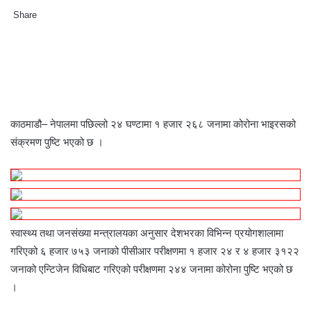
Share
F
T
L
M
M
W
S
P
a
w
i
e
e
h
h
r
c
i
n
s
s
a
a
i
e
t
k
s
s
t
r
n
b
t
e
e
e
s
e
t
o
e
d
n
n
A
v
o
r
I
g
g
p
i
काठमाडौ– नेपालमा पछिल्लो २४ घण्टामा १ हजार २६८ जनामा कोरोना भाइरसको
k
n
e
e
p
a
संक्रमण पुष्टि भएको छ ।
r
r
E
m
a
i
l
स्वास्थ्य तथा जनसंख्या मन्त्रालयका अनुसार देशभरका विभिन्न प्रयोगशालामा
गरिएको ६ हजार ७५३ जनाको पीसीआर परीक्षणमा १ हजार २४ र ४ हजार ३१२२
जनाको एन्टिजेन विधिबाट गरिएको परीक्षणमा २४४ जनामा कोरोना पुष्टि भएको छ
।