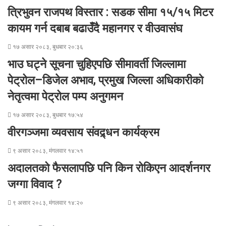
r
r
E
त्रिभुवन राजपथ विस्तार : सडक सीमा १५/१५ मिटर
m
a
कायम गर्न दबाब बढाउँदै महानगर र वीउवासंघ
i
l
१७ असार २०८३, बुधबार २०:३६
भाउ घट्ने सूचना चुहिएपछि सीमावर्ती जिल्लामा
पेट्रोल–डिजेल अभाव, प्रमुख जिल्ला अधिकारीको
नेतृत्वमा पेट्रोल पम्प अनुगमन
१७ असार २०८३, बुधबार १७:५४
वीरगञ्जमा व्यवसाय संवद्र्धन कार्यक्रम
९ असार २०८३, मंगलवार १४:५१
अदालतको फैसलापछि पनि किन रोकिएन आदर्शनगर
जग्गा विवाद ?
९ असार २०८३, मंगलवार १४:२०