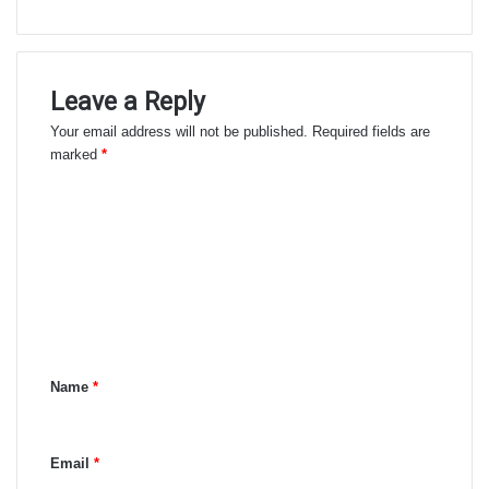
Leave a Reply
Your email address will not be published.
Required fields are
marked
*
C
o
m
m
e
n
Name
*
t
*
Email
*