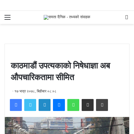
Menu
S
fo
काठमाडौं उपत्यकाको निषेधाज्ञा अब
औपचारिकतामा सीमित
१७ भाद्र २०७८, बिहीबार ०८:०८
Facebook
Twitter
LinkedIn
Messenger
WhatsApp
Share via Email
Print