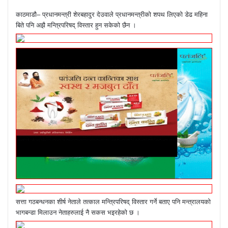
काठमाडौ– प्रधानमन्त्री शेरबहादुर देउवाले प्रधानमन्त्रीको शपथ लिएको डेढ महिना
बिते पनि अझै मन्त्रिपरिषद् विस्तार हुन सकेको छैन ।
सत्ता गठबन्धनका शीर्ष नेताले तत्काल मन्त्रिपरिषद् विस्तार गर्ने बताए पनि मन्त्रालयको
भागबन्डा मिलाउन नेताहरुलाई नै सकस भइरहेको छ ।