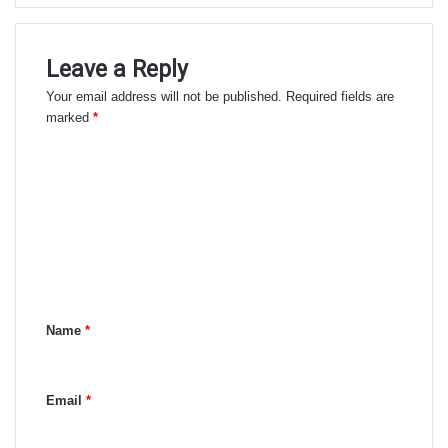
Leave a Reply
Your email address will not be published.
Required fields are
marked
*
C
o
m
m
e
n
Name
*
t
*
Email
*