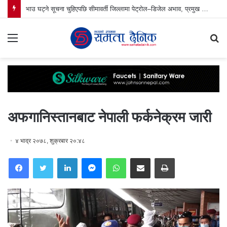
भाउ घट्ने सूचना चुहिएपछि सीमावर्ती जिल्लामा पेट्रोल–डिजेल अभाव, प्रमुख जिल्ला अधिकारीको नेतृत्वमा पेट्रोल पम्प अनुगमन
Menu
S
fo
अफगानिस्तानबाट नेपाली फर्कनेक्रम जारी
४ भाद्र २०७८, शुक्रबार २०:४८
Facebook
Twitter
LinkedIn
Messenger
WhatsApp
Share via Email
Print