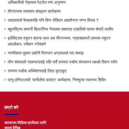
अधिकारीको नेतृत्वमा पेट्रोल पम्प अनुगमन
वीरगञ्जमा व्यवसाय संवद्र्धन कार्यक्रम
अदालतको फैसलापछि पनि किन रोकिएन आदर्शनगर जग्गा विवाद ?
बहुराष्ट्रिय कम्पनी ब्रिटानिया नेपालमा सशस्त्र प्रहरीको फायर सेफ्टी तालीम
इलेक्ट्रिक स्कुटर ब्रान्ड एथर अब वीरगञ्जमा, ग्राहकहरूले एथरका स्कुटर
अवलोकन, परीक्षण गर्नसक्ने
नागरिकता मुद्दामा उद्योगी निरन्जन अग्रवालले पाए सफाइ
तीन सांसदको गठबन्धनलाई पछि पार्दै रास्वपा पर्सामा संस्थापन पक्षको क्लिन स्वीप
रास्वपा पर्सामा अधिवेशनलाई लिएर कुटाकुट
प्रभु हस्पिटलको ‘घरदैलोमा डाक्टर’ कार्यक्रम, निश्शुल्क स्वास्थ्य शिविर
हाम्रो बारे
समयान्तर मिडिया प्रालिका लागि
समता दैनिक