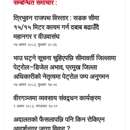
सम्बन्धित समाचार :
o
r
I
g
g
p
i
k
n
e
e
p
a
r
r
E
त्रिभुवन राजपथ विस्तार : सडक सीमा
m
१५/१५ मिटर कायम गर्न दबाब बढाउँदै
a
i
महानगर र वीउवासंघ
l
१७ असार २०८३, बुधबार २०:३६
भाउ घट्ने सूचना चुहिएपछि सीमावर्ती जिल्लामा
पेट्रोल–डिजेल अभाव, प्रमुख जिल्ला
अधिकारीको नेतृत्वमा पेट्रोल पम्प अनुगमन
१७ असार २०८३, बुधबार १७:५४
वीरगञ्जमा व्यवसाय संवद्र्धन कार्यक्रम
९ असार २०८३, मंगलवार १४:५१
अदालतको फैसलापछि पनि किन रोकिएन
आदर्शनगर जग्गा विवाद ?