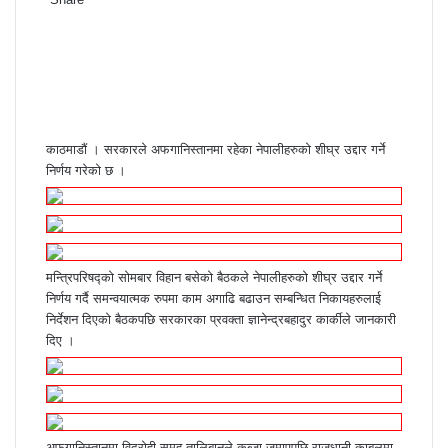
F
T
L
M
M
W
S
P
a
w
i
e
e
h
h
r
c
i
n
s
s
a
a
i
e
t
k
s
s
t
r
n
b
t
e
e
e
s
e
t
o
e
d
n
n
A
v
o
r
I
g
g
p
i
काठमाडौं । सरकारले अफगानिस्तानमा रहेका नेपालीहरुको शीघ्र उद्दार गर्ने
k
n
e
e
p
a
निर्णय गरेको छ ।
r
r
E
m
a
i
l
मन्त्रिपरिषद्को सोमबार विहान बसेको बैठकले नेपालीहरुको शीघ्र उद्दार गर्ने
निर्णय गर्दै समन्वयात्मक रुपमा काम अगाढि बढाउन सम्बन्धित निकायहरुलाई
निर्देशन दिएको बैठकपछि सरकारका प्रवक्ता ज्ञानेन्द्रबहादुर कार्कीले जानकारी
दिए ।
अफगानिस्तानमा विद्रोही समूह तालिबानले कब्जा जमाएपछि राजधानी काबुलमा