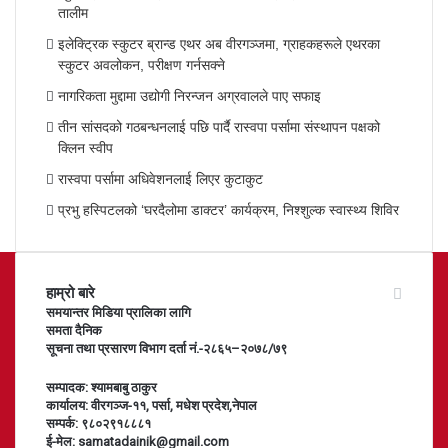
तालीम
इलेक्ट्रिक स्कुटर ब्रान्ड एथर अब वीरगञ्जमा, ग्राहकहरूले एथरका
स्कुटर अवलोकन, परीक्षण गर्नसक्ने
नागरिकता मुद्दामा उद्योगी निरन्जन अग्रवालले पाए सफाइ
तीन सांसदको गठबन्धनलाई पछि पार्दै रास्वपा पर्सामा संस्थापन पक्षको
क्लिन स्वीप
रास्वपा पर्सामा अधिवेशनलाई लिएर कुटाकुट
प्रभु हस्पिटलको ‘घरदैलोमा डाक्टर’ कार्यक्रम, निश्शुल्क स्वास्थ्य शिविर
हाम्रो बारे
समयान्तर मिडिया प्रालिका लागि
समता दैनिक
सूचना तथा प्रसारण विभाग दर्ता नं.-२८६५–२०७८/७९
सम्पादक: श्यामबाबु ठाकुर
कार्यालय: वीरगञ्ज-११, पर्सा, मधेश प्रदेश,नेपाल
सम्पर्क: ९८०२९१८८८१
ई-मेल: samatadainik@gmail.com