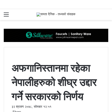
Menu
S
fo
अफगानिस्तानमा रहेका
नेपालीहरुको शीघ्र उद्दार
गर्ने सरकारको निर्णय
३२ श्रावण २०७८, सोमबार १२:५१
Share