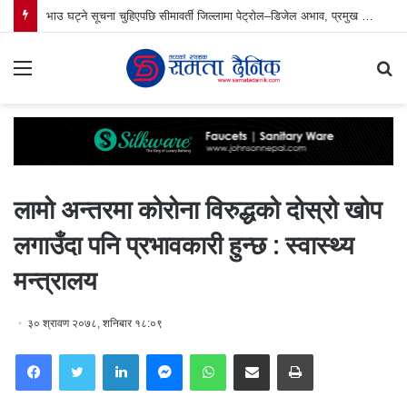
भाउ घट्ने सूचना चुहिएपछि सीमावर्ती जिल्लामा पेट्रोल–डिजेल अभाव, प्रमुख जिल्ला अधिकारीको नेतृत्वमा पेट्रोल पम्प अनुगमन
Menu
S
fo
लामो अन्तरमा कोरोना विरुद्धको दोस्रो खोप
लगाउँदा पनि प्रभावकारी हुन्छ : स्वास्थ्य
मन्त्रालय
३० श्रावण २०७८, शनिबार १८:०९
Facebook
Twitter
LinkedIn
Messenger
WhatsApp
Share via Email
Print