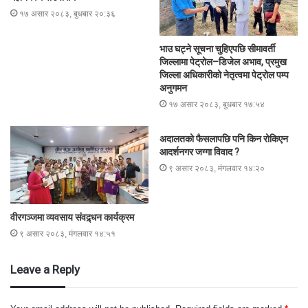
१७ असार २०८३, बुधबार २०:३६
भाउ घट्ने सूचना चुहिएपछि सीमावर्ती
जिल्लामा पेट्रोल–डिजेल अभाव, प्रमुख
जिल्ला अधिकारीको नेतृत्वमा पेट्रोल पम्प
अनुगमन
१७ असार २०८३, बुधबार १७:५४
अदालतको फैसलापछि पनि किन रोकिएन
आदर्शनगर जग्गा विवाद ?
९ असार २०८३, मंगलवार १४:२०
वीरगञ्जमा व्यवसाय संवद्र्धन कार्यक्रम
९ असार २०८३, मंगलवार १४:५१
Leave a Reply