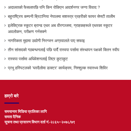
अदालतको फैसलापछि पनि किन रोकिएन आदर्शनगर जग्गा विवाद ?
बहुराष्ट्रिय कम्पनी ब्रिटानिया नेपालमा सशस्त्र प्रहरीको फायर सेफ्टी तालीम
इलेक्ट्रिक स्कुटर ब्रान्ड एथर अब वीरगञ्जमा, ग्राहकहरूले एथरका स्कुटर
अवलोकन, परीक्षण गर्नसक्ने
नागरिकता मुद्दामा उद्योगी निरन्जन अग्रवालले पाए सफाइ
तीन सांसदको गठबन्धनलाई पछि पार्दै रास्वपा पर्सामा संस्थापन पक्षको क्लिन स्वीप
रास्वपा पर्सामा अधिवेशनलाई लिएर कुटाकुट
प्रभु हस्पिटलको ‘घरदैलोमा डाक्टर’ कार्यक्रम, निश्शुल्क स्वास्थ्य शिविर
हाम्रो बारे
समयान्तर मिडिया प्रालिका लागि
समता दैनिक
सूचना तथा प्रसारण विभाग दर्ता नं.-२८६५–२०७८/७९