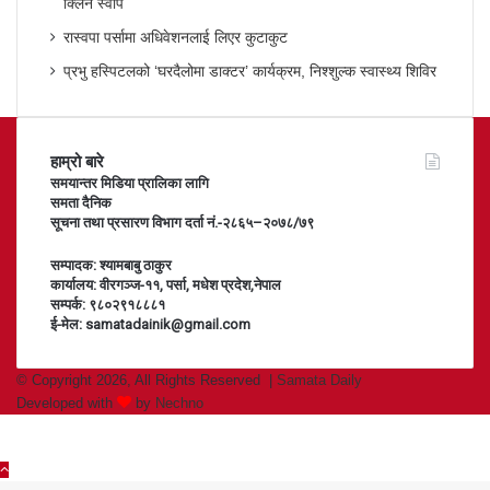
क्लिन स्वीप
रास्वपा पर्सामा अधिवेशनलाई लिएर कुटाकुट
प्रभु हस्पिटलको ‘घरदैलोमा डाक्टर’ कार्यक्रम, निश्शुल्क स्वास्थ्य शिविर
हाम्रो बारे
समयान्तर मिडिया प्रालिका लागि
समता दैनिक
सूचना तथा प्रसारण विभाग दर्ता नं.-२८६५–२०७८/७९
सम्पादक: श्यामबाबु ठाकुर
कार्यालय: वीरगञ्ज-११, पर्सा, मधेश प्रदेश,नेपाल
सम्पर्क: ९८०२९१८८८१
ई-मेल: samatadainik@gmail.com
© Copyright 2026, All Rights Reserved |
Samata Daily
Developed with
by
Nechno
Back