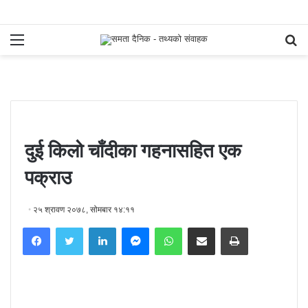
Menu
S
fo
दुई किलो चाँदीका गहनासहित एक
पक्राउ
२५ श्रावण २०७८, सोमबार १४:११
Facebook
Twitter
LinkedIn
Messenger
WhatsApp
Share via Email
Print