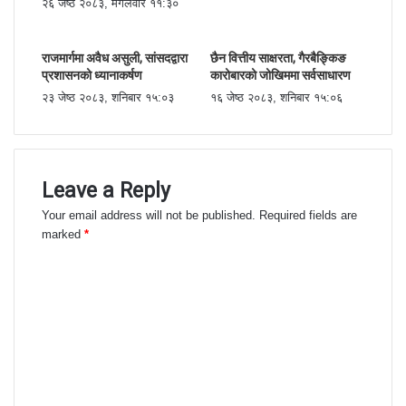
२६ जेष्ठ २०८३, मंगलवार ११:३०
राजमार्गमा अवैध असुली, सांसदद्वारा
छैन वित्तीय साक्षरता, गैरबैङ्किङ
प्रशासनको ध्यानाकर्षण
कारोबारको जोखिममा सर्वसाधारण
२३ जेष्ठ २०८३, शनिबार १५:०३
१६ जेष्ठ २०८३, शनिबार १५:०६
Leave a Reply
Your email address will not be published.
Required fields are
marked
*
C
o
m
m
e
n