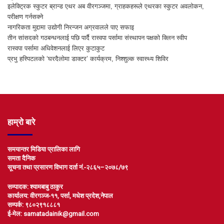
इलेक्ट्रिक स्कुटर ब्रान्ड एथर अब वीरगञ्जमा, ग्राहकहरूले एथरका स्कुटर अवलोकन,
परीक्षण गर्नसक्ने
नागरिकता मुद्दामा उद्योगी निरन्जन अग्रवालले पाए सफाइ
तीन सांसदको गठबन्धनलाई पछि पार्दै रास्वपा पर्सामा संस्थापन पक्षको क्लिन स्वीप
रास्वपा पर्सामा अधिवेशनलाई लिएर कुटाकुट
प्रभु हस्पिटलको ‘घरदैलोमा डाक्टर’ कार्यक्रम, निश्शुल्क स्वास्थ्य शिविर
हाम्रो बारे
समयान्तर मिडिया प्रालिका लागि
समता दैनिक
सूचना तथा प्रसारण विभाग दर्ता नं.-२८६५–२०७८/७९
सम्पादक: श्यामबाबु ठाकुर
कार्यालय: वीरगञ्ज-११, पर्सा, मधेश प्रदेश,नेपाल
सम्पर्क: ९८०२९१८८८१
ई-मेल: samatadainik@gmail.com