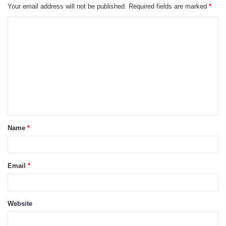
Your email address will not be published.
Required fields are marked
*
C
o
m
m
e
n
t
Name
*
*
Email
*
Website