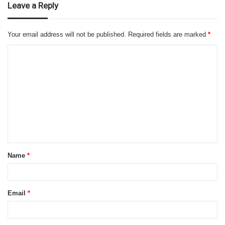
Leave a Reply
Your email address will not be published.
Required fields are marked
*
C
o
m
m
e
n
t
Name
*
*
Email
*