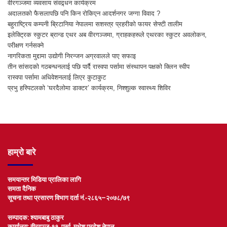
वीरगञ्जमा व्यवसाय संवद्र्धन कार्यक्रम
अदालतको फैसलापछि पनि किन रोकिएन आदर्शनगर जग्गा विवाद ?
बहुराष्ट्रिय कम्पनी ब्रिटानिया नेपालमा सशस्त्र प्रहरीको फायर सेफ्टी तालीम
इलेक्ट्रिक स्कुटर ब्रान्ड एथर अब वीरगञ्जमा, ग्राहकहरूले एथरका स्कुटर अवलोकन,
परीक्षण गर्नसक्ने
नागरिकता मुद्दामा उद्योगी निरन्जन अग्रवालले पाए सफाइ
तीन सांसदको गठबन्धनलाई पछि पार्दै रास्वपा पर्सामा संस्थापन पक्षको क्लिन स्वीप
रास्वपा पर्सामा अधिवेशनलाई लिएर कुटाकुट
प्रभु हस्पिटलको ‘घरदैलोमा डाक्टर’ कार्यक्रम, निश्शुल्क स्वास्थ्य शिविर
हाम्रो बारे
समयान्तर मिडिया प्रालिका लागि
समता दैनिक
सूचना तथा प्रसारण विभाग दर्ता नं.-२८६५–२०७८/७९
सम्पादक: श्यामबाबु ठाकुर
कार्यालय: वीरगञ्ज-११, पर्सा, मधेश प्रदेश,नेपाल