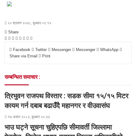
२० श्रावण २०७८, बुधबार ०९:१५
Share
F
T
L
M
M
W
S
P
a
w
i
e
e
h
h
r
Facebook
Twitter
Messenger
Messenger
WhatsApp
c
i
n
s
s
a
a
i
Share via Email
Print
e
t
k
s
s
t
r
n
b
t
e
e
e
s
e
t
o
e
d
n
n
A
v
सम्बन्धित समाचार :
o
r
I
g
g
p
i
k
n
e
e
p
a
r
r
E
त्रिभुवन राजपथ विस्तार : सडक सीमा १५/१५ मिटर
m
a
कायम गर्न दबाब बढाउँदै महानगर र वीउवासंघ
i
l
१७ असार २०८३, बुधबार २०:३६
भाउ घट्ने सूचना चुहिएपछि सीमावर्ती जिल्लामा