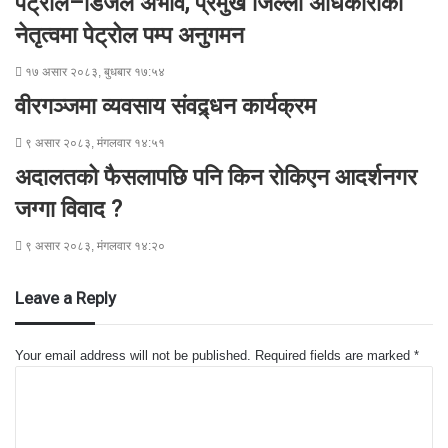
पेट्रोल–डिजेल अभाव, प्रमुख जिल्ला अधिकारीको
नेतृत्वमा पेट्रोल पम्प अनुगमन
१७ असार २०८३, बुधबार १७:५४
वीरगञ्जमा व्यवसाय संवद्र्धन कार्यक्रम
९ असार २०८३, मंगलवार १४:५१
अदालतको फैसलापछि पनि किन रोकिएन आदर्शनगर
जग्गा विवाद ?
९ असार २०८३, मंगलवार १४:२०
Leave a Reply
Your email address will not be published.
Required fields are marked
*
C
o
m
m