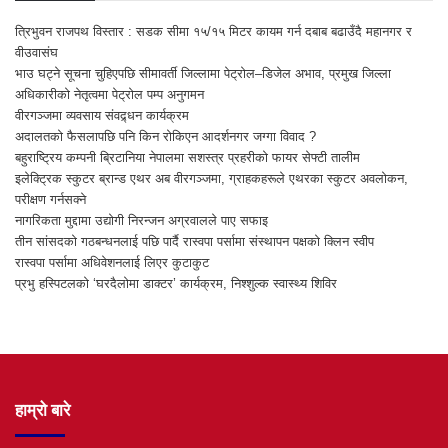
त्रिभुवन राजपथ विस्तार : सडक सीमा १५/१५ मिटर कायम गर्न दबाब बढाउँदै महानगर र
वीउवासंघ
भाउ घट्ने सूचना चुहिएपछि सीमावर्ती जिल्लामा पेट्रोल–डिजेल अभाव, प्रमुख जिल्ला
अधिकारीको नेतृत्वमा पेट्रोल पम्प अनुगमन
वीरगञ्जमा व्यवसाय संवद्र्धन कार्यक्रम
अदालतको फैसलापछि पनि किन रोकिएन आदर्शनगर जग्गा विवाद ?
बहुराष्ट्रिय कम्पनी ब्रिटानिया नेपालमा सशस्त्र प्रहरीको फायर सेफ्टी तालीम
इलेक्ट्रिक स्कुटर ब्रान्ड एथर अब वीरगञ्जमा, ग्राहकहरूले एथरका स्कुटर अवलोकन,
परीक्षण गर्नसक्ने
नागरिकता मुद्दामा उद्योगी निरन्जन अग्रवालले पाए सफाइ
तीन सांसदको गठबन्धनलाई पछि पार्दै रास्वपा पर्सामा संस्थापन पक्षको क्लिन स्वीप
रास्वपा पर्सामा अधिवेशनलाई लिएर कुटाकुट
प्रभु हस्पिटलको ‘घरदैलोमा डाक्टर’ कार्यक्रम, निश्शुल्क स्वास्थ्य शिविर
हाम्रो बारे